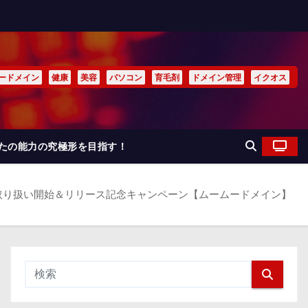
ードメイン
健康
美容
パソコン
育毛剤
ドメイン管理
イクオス
なたの能力の究極形を目指す！
HT」取り扱い開始＆リリース記念キャンペーン【ムームードメイン】