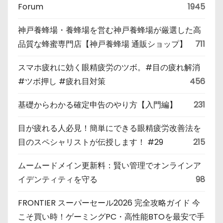
Forum
1945
神戸養蜂場・養蜂場を営む神戸養蜂場が厳選した高
品質な蜂蜜専門店【神戸養蜂場 通販ショップ】
711
スマホ疲れに効く眼精疲労のツボ。#目の疲れ解消
#ツボ押し #疲れ目対策
456
基礎からわかる確定申告のやり方【入門編】
231
目が疲れる人必見！簡単にできる眼精疲労改善法を
目のスペシャリストが伝授します！ #29
215
ムームードメイン更新料：賢い管理でオンラインア
イデンティティを守る
98
FRONTIER スーパーセール2026 完全攻略ガイド 今
こそ買い時！ゲーミングPC・高性能BTOを最安で手