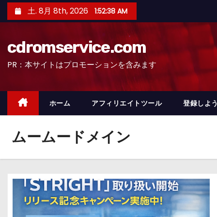
コ
土. 8月 8th, 2026
1:52:39 AM
ン
テ
cdromservice.com
ン
ツ
PR：本サイトはプロモーションを含みます
へ
ス
キ
ホーム
アフィリエイトツール
登録しよう
ッ
プ
ムームードメイン