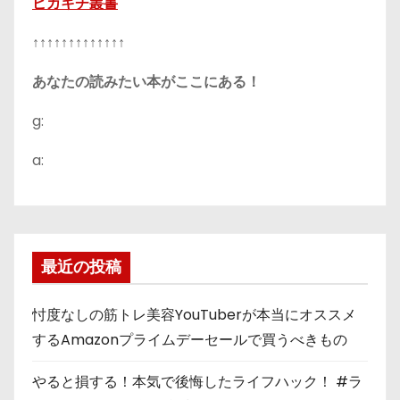
ピカキチ叢書
↑↑↑↑↑↑↑↑↑↑↑↑↑
あなたの読みたい本がここにある！
g:
a:
最近の投稿
忖度なしの筋トレ美容YouTuberが本当にオススメ
するAmazonプライムデーセールで買うべきもの
やると損する！本気で後悔したライフハック！ #ラ