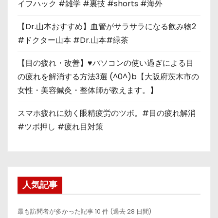
イフハック #雑学 #裏技 #shorts #海外
【Dr.山本おすすめ】血管がサラサラになる飲み物2
#ドクター山本 #Dr.山本#緑茶
【目の疲れ・改善】♥パソコンの使い過ぎによる目
の疲れを解消する方法3選 (^0^)b【大阪府茨木市の
女性・美容鍼灸・整体師が教えます。】
スマホ疲れに効く眼精疲労のツボ。#目の疲れ解消
#ツボ押し #疲れ目対策
人気記事
最も訪問者が多かった記事 10 件 (過去 28 日間)