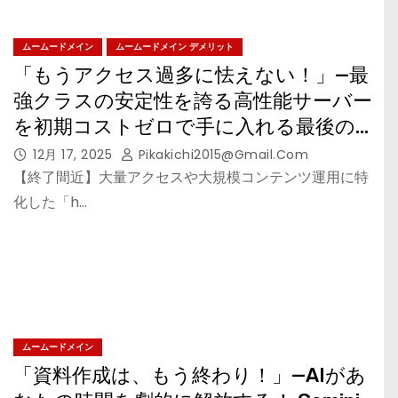
ムームードメイン
ムームードメイン デメリット
「もうアクセス過多に怯えない！」—最
強クラスの安定性を誇る高性能サーバー
を初期コストゼロで手に入れる最後の大
チャンス！
12月 17, 2025
Pikakichi2015@gmail.com
【終了間近】大量アクセスや大規模コンテンツ運用に特
化した「h…
ムームードメイン
「資料作成は、もう終わり！」—AIがあ