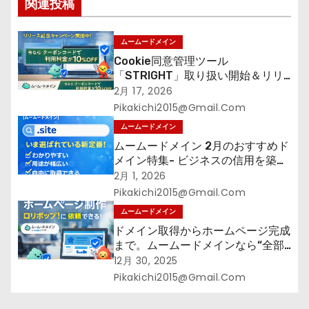
ョ
関連投稿
ン
ムームードメイン
Cookie同意管理ツール
「STRIGHT」取り扱い開始＆リリ
ース記念キャンペーン【ムームード
2月 17, 2026
メイン】
Pikakichi2015@gmail.com
ムームードメイン
ムームードメイン 2月のおすすめド
メイン特集- ビジネスの信用を築く
――そのすべての起点となるのが独
2月 1, 2026
自ドメイン
Pikakichi2015@gmail.com
ムームードメイン
ドメイン取得からホームページ完成
まで。ムームードメインなら“全部
まとめて”安心スタート
12月 30, 2025
Pikakichi2015@gmail.com