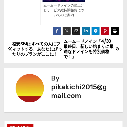
ムームードメインの値上げ
とサービス維持調整費につ
いてのご案内
ムームードメイン「4/30
投
格安SIMはすべての人にフ
最終日、新しい始まりに最
ィットする、あなたにぴっ
適なドメインを特別価格
稿
たりのプランがここに！
で！」
ナ
By
ビ
pikakichi2015@g
ゲ
mail.com
ー
シ