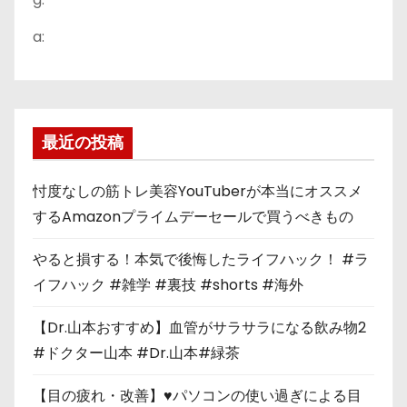
a:
最近の投稿
忖度なしの筋トレ美容YouTuberが本当にオススメ
するAmazonプライムデーセールで買うべきもの
やると損する！本気で後悔したライフハック！ #ラ
イフハック #雑学 #裏技 #shorts #海外
【Dr.山本おすすめ】血管がサラサラになる飲み物2
#ドクター山本 #Dr.山本#緑茶
【目の疲れ・改善】♥パソコンの使い過ぎによる目