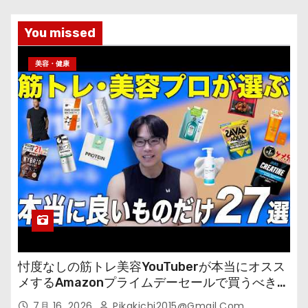
You missed
美容・健康
忖度なしの筋トレ美容YouTuberが本当にオスス
メするAmazonプライムデーセールで買うべきも
の
7月 16, 2026
Pikakichi2015@gmail.com