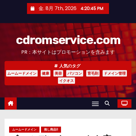
コ
金. 8月 7th, 2026
4:20:47 PM
ン
テ
ン
cdromservice.com
ツ
へ
PR：本サイトはプロモーションを含みます
ス
キ
人気のタグ
ッ
ムームードメイン
健康
美容
パソコン
育毛剤
ドメイン管理
プ
イクオス
ムームードメイン
推し商品II