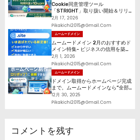
Cookie同意管理ツール
「STRIGHT」取り扱い開始＆リリ
ース記念キャンペーン【ムームード
2月 17, 2026
メイン】
Pikakichi2015@gmail.com
ムームードメイン
ムームードメイン 2月のおすすめド
メイン特集- ビジネスの信用を築く
――そのすべての起点となるのが独
2月 1, 2026
自ドメイン
Pikakichi2015@gmail.com
ムームードメイン
ドメイン取得からホームページ完成
まで。ムームードメインなら“全部
まとめて”安心スタート
12月 30, 2025
Pikakichi2015@gmail.com
コメントを残す