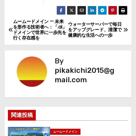
ムームードメイン — 未来
投
ウォーターサーバーで毎日
を形作る技術者へ：「.ai」
をアップグレード、清潔で
ドメインで世界に一歩先を
稿
健康的な生活への一歩
行く存在感を
ナ
By
ビ
pikakichi2015@g
ゲ
mail.com
ー
シ
ョ
関連投稿
ン
ムームードメイン