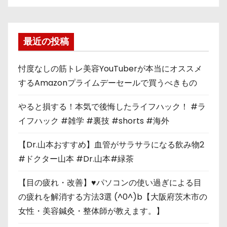
最近の投稿
忖度なしの筋トレ美容YouTuberが本当にオススメ
するAmazonプライムデーセールで買うべきもの
やると損する！本気で後悔したライフハック！ #ラ
イフハック #雑学 #裏技 #shorts #海外
【Dr.山本おすすめ】血管がサラサラになる飲み物2
#ドクター山本 #Dr.山本#緑茶
【目の疲れ・改善】♥パソコンの使い過ぎによる目
の疲れを解消する方法3選 (^0^)b【大阪府茨木市の
女性・美容鍼灸・整体師が教えます。】