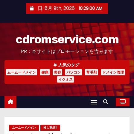
コ
日. 8月 9th, 2026
10:29:02 AM
ン
テ
ン
cdromservice.com
ツ
へ
PR：本サイトはプロモーションを含みます
ス
キ
人気のタグ
ッ
ムームードメイン
健康
美容
パソコン
育毛剤
ドメイン管理
プ
イクオス
ムームードメイン
推し商品II