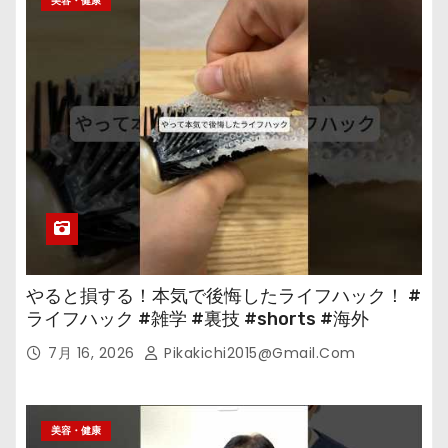
美容・健康
やると損する！本気で後悔したライフハック！ #
ライフハック #雑学 #裏技 #shorts #海外
7月 16, 2026
Pikakichi2015@gmail.com
美容・健康