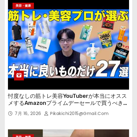
美容・健康
忖度なしの筋トレ美容YouTuberが本当にオスス
メするAmazonプライムデーセールで買うべきも
の
7月 16, 2026
Pikakichi2015@gmail.com