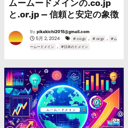
ムームードメインの.co.jp
と.or.jp — 信頼と安定の象徴
By
pikakichi2015@gmail.com
5月 2, 2024
,
,
#.co.jp
#.or.jp
#ム
,
ームードメイン
#日本のドメイン