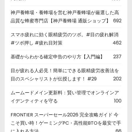
神戸養蜂場・養蜂場を営む神戸養蜂場が厳選した高
品質な蜂蜜専門店【神戸養蜂場 通販ショップ】
692
スマホ疲れに効く眼精疲労のツボ。#目の疲れ解消
#ツボ押し #疲れ目対策
462
基礎からわかる確定申告のやり方【入門編】
237
目が疲れる人必見！簡単にできる眼精疲労改善法を
目のスペシャリストが伝授します！ #29
202
ムームードメイン更新料：賢い管理でオンラインア
イデンティティを守る
100
FRONTIER スーパーセール2026 完全攻略ガイド 今
こそ買い時！ゲーミングPC・高性能BTOを最安で手
に入れる方法
66