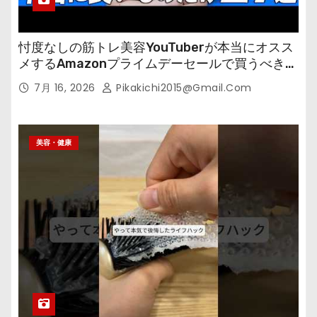
忖度なしの筋トレ美容YouTuberが本当にオスス
メするAmazonプライムデーセールで買うべきも
の
7月 16, 2026
Pikakichi2015@gmail.com
美容・健康