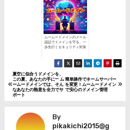
ムームードメインのメール
認証でドメインを守る、一
歩先行くセキュリティ対策
夏空に似合うドメインを、
投
この夏、あなたの手に— ム
簡単操作でネームサーバー
ームードメインでは、そん
を変更！ムームードメイン
稿
なあなたの熱意を全力でサ
で安心のドメイン管理
ポート
ナ
ビ
By
ゲ
pikakichi2015@g