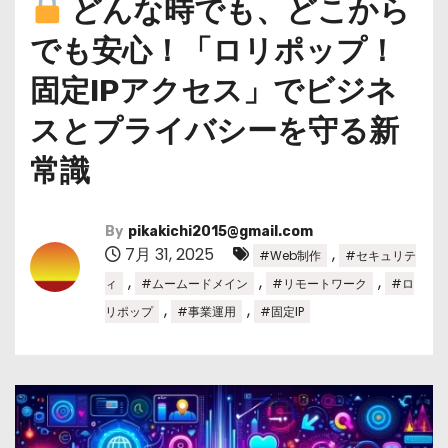
どんな時でも、どこから
でも安心！「ロリポップ！
固定IPアクセス」でビジネ
スとプライバシーを守る新
常識
By
pikakichi2015@gmail.com
7月 31, 2025
,
#Web制作
#セキュリテ
,
,
,
ィ
#ムームードメイン
#リモートワーク
#ロ
,
,
リポップ
#事業運用
#固定IP