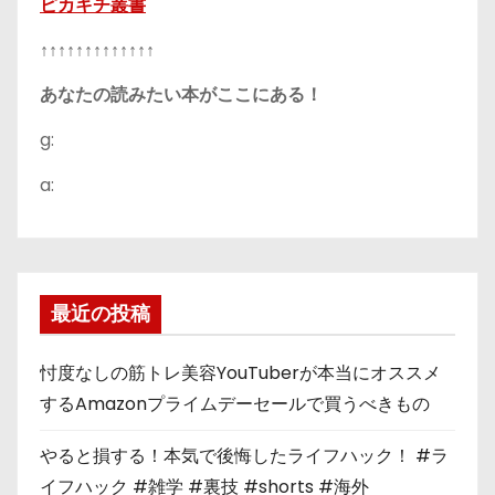
ピカキチ叢書
↑↑↑↑↑↑↑↑↑↑↑↑↑
あなたの読みたい本がここにある！
g:
a:
最近の投稿
忖度なしの筋トレ美容YouTuberが本当にオススメ
するAmazonプライムデーセールで買うべきもの
やると損する！本気で後悔したライフハック！ #ラ
イフハック #雑学 #裏技 #shorts #海外