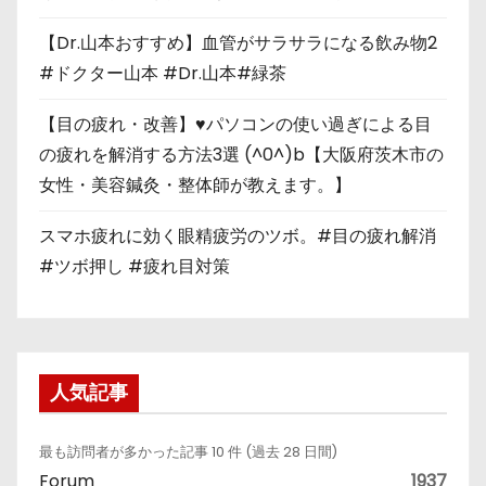
【Dr.山本おすすめ】血管がサラサラになる飲み物2
#ドクター山本 #Dr.山本#緑茶
【目の疲れ・改善】♥パソコンの使い過ぎによる目
の疲れを解消する方法3選 (^0^)b【大阪府茨木市の
女性・美容鍼灸・整体師が教えます。】
スマホ疲れに効く眼精疲労のツボ。#目の疲れ解消
#ツボ押し #疲れ目対策
人気記事
最も訪問者が多かった記事 10 件 (過去 28 日間)
Forum
1937