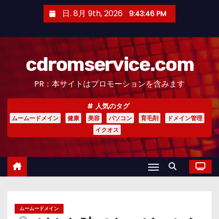
コ
日. 8月 9th, 2026
9:43:47 PM
ン
テ
ン
cdromservice.com
ツ
へ
PR：本サイトはプロモーションを含みます
ス
キ
人気のタグ
ッ
ムームードメイン
健康
美容
パソコン
育毛剤
ドメイン管理
プ
イクオス
ムームードメイン