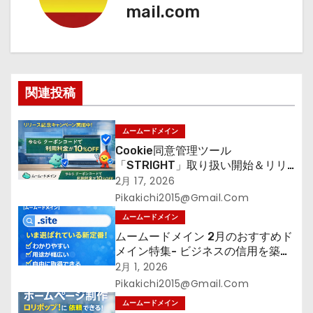
mail.com
ー
シ
ョ
関連投稿
ン
ムームードメイン
Cookie同意管理ツール
「STRIGHT」取り扱い開始＆リリ
ース記念キャンペーン【ムームード
2月 17, 2026
メイン】
Pikakichi2015@gmail.com
ムームードメイン
ムームードメイン 2月のおすすめド
メイン特集- ビジネスの信用を築く
――そのすべての起点となるのが独
2月 1, 2026
自ドメイン
Pikakichi2015@gmail.com
ムームードメイン