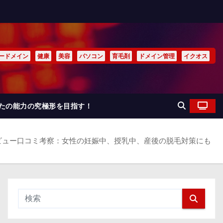
ードメイン
健康
美容
パソコン
育毛剤
ドメイン管理
イクオス
なたの能力の究極形を目指す！
ビュー口コミ考察：女性の妊娠中、授乳中、産後の脱毛対策にも