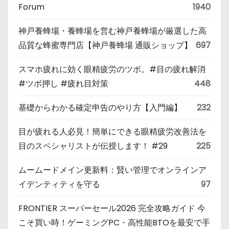
Forum
1940
神戸養蜂場・養蜂場を営む神戸養蜂場が厳選した高
品質な蜂蜜専門店【神戸養蜂場 通販ショップ】
697
スマホ疲れに効く眼精疲労のツボ。#目の疲れ解消
#ツボ押し #疲れ目対策
448
基礎からわかる確定申告のやり方【入門編】
232
目が疲れる人必見！簡単にできる眼精疲労改善法を
目のスペシャリストが伝授します！ #29
225
ムームードメイン更新料：賢い管理でオンラインア
イデンティティを守る
97
FRONTIER スーパーセール2026 完全攻略ガイド 今
こそ買い時！ゲーミングPC・高性能BTOを最安で手