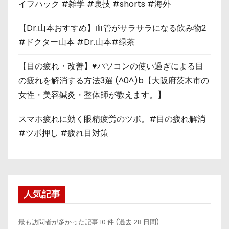
イフハック #雑学 #裏技 #shorts #海外
【Dr.山本おすすめ】血管がサラサラになる飲み物2
#ドクター山本 #Dr.山本#緑茶
【目の疲れ・改善】♥パソコンの使い過ぎによる目
の疲れを解消する方法3選 (^0^)b【大阪府茨木市の
女性・美容鍼灸・整体師が教えます。】
スマホ疲れに効く眼精疲労のツボ。#目の疲れ解消
#ツボ押し #疲れ目対策
人気記事
最も訪問者が多かった記事 10 件 (過去 28 日間)