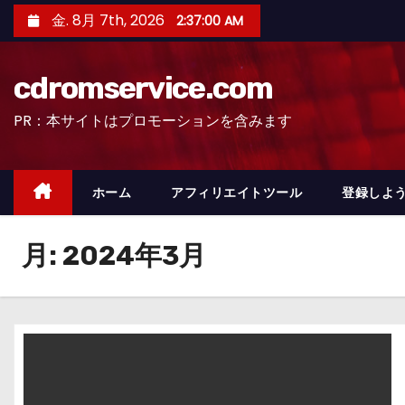
コ
金. 8月 7th, 2026
2:37:01 AM
ン
テ
cdromservice.com
ン
ツ
PR：本サイトはプロモーションを含みます
へ
ス
キ
ホーム
アフィリエイトツール
登録しよう
ッ
プ
月:
2024年3月