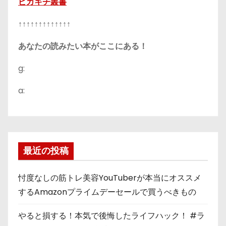
ピカキチ叢書
↑↑↑↑↑↑↑↑↑↑↑↑↑
あなたの読みたい本がここにある！
g:
a:
最近の投稿
忖度なしの筋トレ美容YouTuberが本当にオススメ
するAmazonプライムデーセールで買うべきもの
やると損する！本気で後悔したライフハック！ #ラ