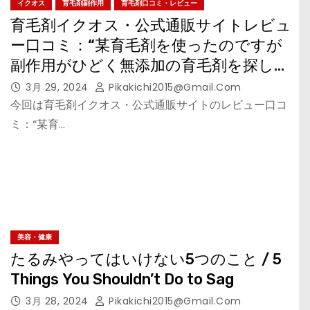
イクオス
育毛剤副作用
育毛剤口コミ・レビュー
育毛剤イクオス・公式通販サイトレビュ
ー口コミ：“某育毛剤を使ったのですが
副作用がひどく無添加の育毛剤を探して
イクオスを見つけました”の考察
3月 29, 2024
Pikakichi2015@gmail.com
今回は育毛剤イクオス・公式通販サイトのレビュー口コ
ミ：“某育…
美容・健康
たるみやってはいけない5つのこと / 5
Things You Shouldn’t Do to Sag
3月 28, 2024
Pikakichi2015@gmail.com