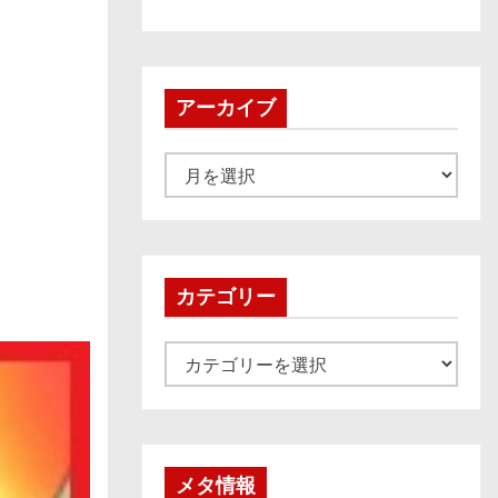
アーカイブ
ア
ー
カ
イ
ブ
カテゴリー
カ
テ
ゴ
リ
ー
メタ情報