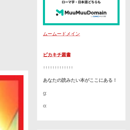
ムームードメイン
ピカキチ叢書
↑↑↑↑↑↑↑↑↑↑↑↑↑
あなたの読みたい本がここにある！
g:
a: