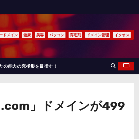
ードメイン
健康
美容
パソコン
育毛剤
ドメイン管理
イクオス
なたの能力の究極形を目指す！
com」ドメインが499