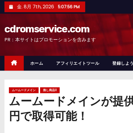
コ
金. 8月 7th, 2026
5:07:58 PM
ン
テ
cdromservice.com
ン
ツ
PR：本サイトはプロモーションを含みます
へ
ス
キ
ホーム
アフィリエイトツール
登録しよう
ッ
プ
ムームードメイン
推し商品II
ムームードメインが提供す
円で取得可能！