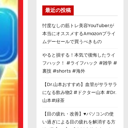
最近の投稿
忖度なしの筋トレ美容YouTuberが
本当にオススメするAmazonプライ
ムデーセールで買うべきもの
やると損する！本気で後悔したライ
フハック！ #ライフハック #雑学 #
裏技 #shorts #海外
【Dr.山本おすすめ】血管がサラサラ
になる飲み物2 #ドクター山本 #Dr.
山本#緑茶
【目の疲れ・改善】♥パソコンの使
い過ぎによる目の疲れを解消する方