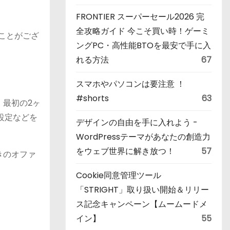
FRONTIER スーパーセール2026 完
全攻略ガイド 今こそ買い時！ゲーミ
ることがござ
ングPC・高性能BTOを最安で手に入
れる方法
67
スマホやパソコンは要注意 ！
#shorts
63
、最初の2ヶ
設定などを
デザインの自由を手に入れよう -
WordPressテーマがあなたの創造力
をウェブ世界に解き放つ！
57
きのオファ
Cookie同意管理ツール
「STRIGHT」取り扱い開始＆リリー
ス記念キャンペーン【ムームードメ
イン】
55