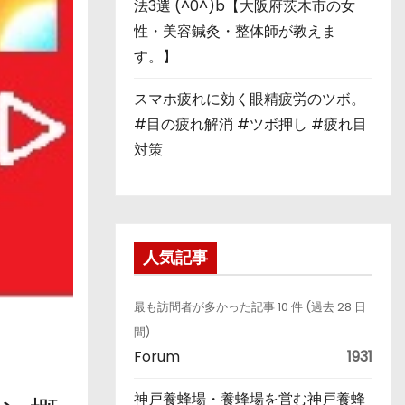
法3選 (^0^)b【大阪府茨木市の女
性・美容鍼灸・整体師が教えま
す。】
スマホ疲れに効く眼精疲労のツボ。
#目の疲れ解消 #ツボ押し #疲れ目
対策
人気記事
最も訪問者が多かった記事 10 件 (過去 28 日
間)
Forum
1931
神戸養蜂場・養蜂場を営む神戸養蜂