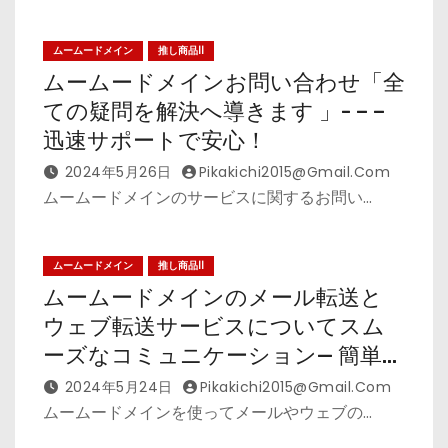
ムームードメイン
推し商品II
ムームードメインお問い合わせ「全
ての疑問を解決へ導きます 」- – –
迅速サポートで安心！
2024年5月26日
Pikakichi2015@gmail.com
ムームードメインのサービスに関するお問い…
ムームードメイン
推し商品II
ムームードメインのメール転送と
ウェブ転送サービスについてスム
ーズなコミュニケーション— 簡単操
作で効率化！
2024年5月24日
Pikakichi2015@gmail.com
ムームードメインを使ってメールやウェブの…