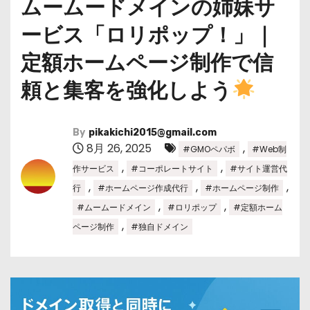
ムームードメインの姉妹サ
ービス「ロリポップ！」｜
定額ホームページ制作で信
頼と集客を強化しよう
By
pikakichi2015@gmail.com
8月 26, 2025
,
#GMOペパボ
#Web制
,
,
作サービス
#コーポレートサイト
#サイト運営代
,
,
,
行
#ホームページ作成代行
#ホームページ制作
,
,
#ムームードメイン
#ロリポップ
#定額ホーム
,
ページ制作
#独自ドメイン