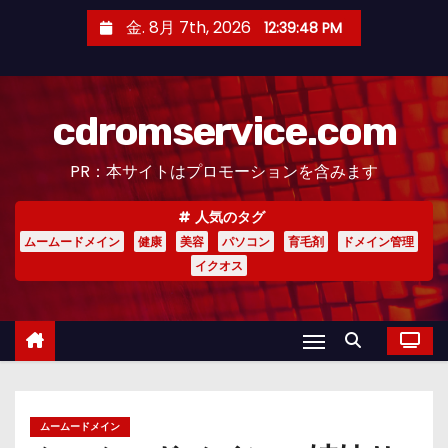
コ
金. 8月 7th, 2026
12:39:49 PM
ン
テ
ン
cdromservice.com
ツ
へ
PR：本サイトはプロモーションを含みます
ス
キ
人気のタグ
ッ
ムームードメイン
健康
美容
パソコン
育毛剤
ドメイン管理
プ
イクオス
ムームードメイン