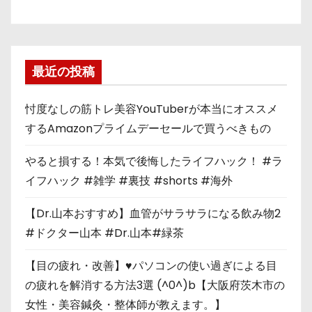
最近の投稿
忖度なしの筋トレ美容YouTuberが本当にオススメ
するAmazonプライムデーセールで買うべきもの
やると損する！本気で後悔したライフハック！ #ラ
イフハック #雑学 #裏技 #shorts #海外
【Dr.山本おすすめ】血管がサラサラになる飲み物2
#ドクター山本 #Dr.山本#緑茶
【目の疲れ・改善】♥パソコンの使い過ぎによる目
の疲れを解消する方法3選 (^0^)b【大阪府茨木市の
女性・美容鍼灸・整体師が教えます。】