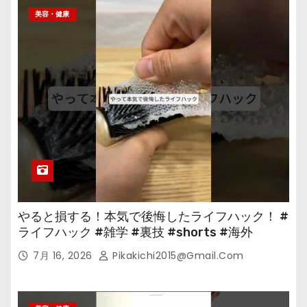
美容・健康
やると損する！本気で後悔したライフハック！ #
ライフハック #雑学 #裏技 #shorts #海外
7月 16, 2026
Pikakichi2015@gmail.com