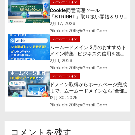
ムームードメイン
Cookie同意管理ツール
「STRIGHT」取り扱い開始＆リリ
ース記念キャンペーン【ムームード
2月 17, 2026
メイン】
Pikakichi2015@gmail.com
ムームードメイン
ムームードメイン 2月のおすすめド
メイン特集- ビジネスの信用を築く
――そのすべての起点となるのが独
2月 1, 2026
自ドメイン
Pikakichi2015@gmail.com
ムームードメイン
ドメイン取得からホームページ完成
まで。ムームードメインなら“全部
まとめて”安心スタート
12月 30, 2025
Pikakichi2015@gmail.com
コメントを残す