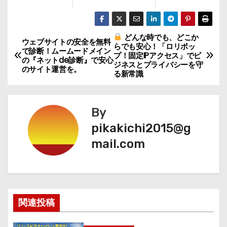
どんな時でも、どこか
投
ウェブサイトの安全を無料
らでも安心！「ロリポッ
で診断！ムームードメイン
プ！固定IPアクセス」でビ
稿
の『ネットde診断』で安心
ジネスとプライバシーを守
のサイト運営を。
る新常識
ナ
ビ
By
ゲ
pikakichi2015@g
mail.com
ー
シ
ョ
関連投稿
ン