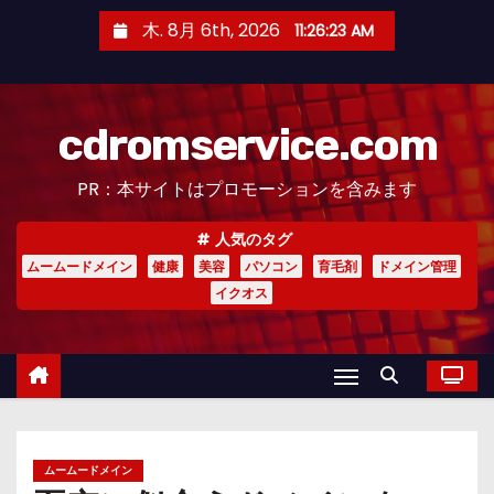
コ
木. 8月 6th, 2026
11:26:25 AM
ン
テ
ン
cdromservice.com
ツ
へ
PR：本サイトはプロモーションを含みます
ス
キ
人気のタグ
ッ
ムームードメイン
健康
美容
パソコン
育毛剤
ドメイン管理
プ
イクオス
ムームードメイン