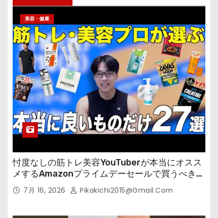
美容・健康
忖度なしの筋トレ美容YouTuberが本当にオスス
メするAmazonプライムデーセールで買うべきも
の
7月 16, 2026
Pikakichi2015@gmail.com