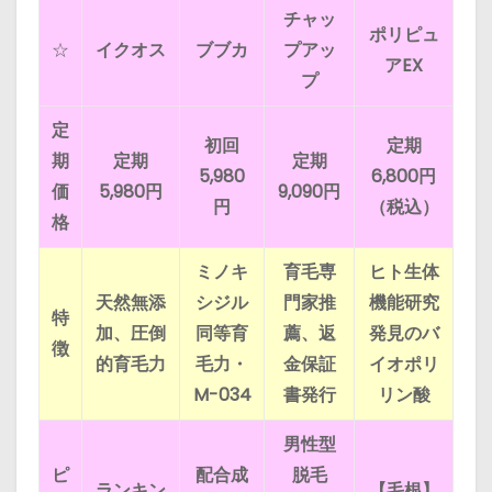
チャッ
ポリピュ
☆
イクオス
ブブカ
プアッ
アEX
プ
定
初回
定期
期
定期
定期
5,980
6,800円
価
5,980円
9,090円
円
（税込）
格
ミノキ
育毛専
ヒト生体
天然無添
シジル
門家推
機能研究
特
加、圧倒
同等育
薦、返
発見のバ
徴
的育毛力
毛力・
金保証
イオポリ
M-034
書発行
リン酸
男性型
ピ
配合成
脱毛
ランキン
【毛根】