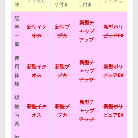
プリ無し
プリ無し
法
リ付き
リ付き
記
新型チ
事
新型イク
新型ブ
新型ポリ
ャップ
一
オス
ブカ
ピュアEX
アップ
覧
使
新型チ
用
新型イク
新型ブ
新型ポリ
ャップ
体
オス
ブカ
ピュアEX
アップ
験
現
新型チ
物
新型イク
新型ブ
新型ポリ
ャップ
写
オス
ブカ
ピュアEX
アップ
真
効