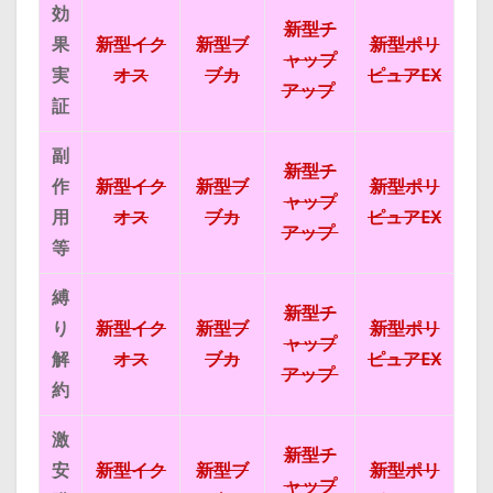
効
新型チ
果
新型イク
新型ブ
新型ポリ
ャップ
実
オス
ブカ
ピュアEX
アップ
証
副
新型チ
作
新型イク
新型ブ
新型ポリ
ャップ
用
オス
ブカ
ピュアEX
アップ
等
縛
新型チ
り
新型イク
新型ブ
新型ポリ
ャップ
解
オス
ブカ
ピュアEX
アップ
約
激
新型チ
安
新型イク
新型ブ
新型ポリ
ャップ