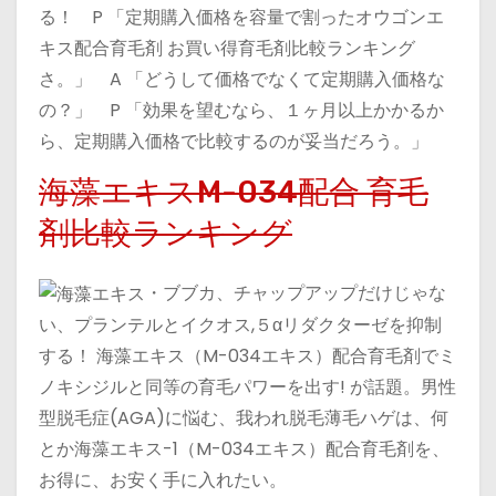
る！ P 「定期購入価格を容量で割ったオウゴンエ
キス配合育毛剤 お買い得育毛剤比較ランキング
さ。」 A 「どうして価格でなくて定期購入価格な
の？」 P 「効果を望むなら、１ヶ月以上かかるか
ら、定期購入価格で比較するのが妥当だろう。」
海藻エキスM-034配合 育毛
剤比較ランキング
・ブブカ、チャップアップだけじゃな
い、プランテルとイクオス,５αリダクターゼを抑制
する！ 海藻エキス（M-034エキス）配合育毛剤でミ
ノキシジルと同等の育毛パワーを出す! が話題。男性
型脱毛症(AGA)に悩む、我われ脱毛薄毛ハゲは、何
とか海藻エキス-1（M-034エキス）配合育毛剤を、
お得に、お安く手に入れたい。