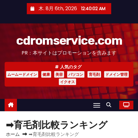
コ
木. 8月 6th, 2026
12:40:03 AM
ン
テ
ン
cdromservice.com
ツ
へ
PR：本サイトはプロモーションを含みます
ス
キ
人気のタグ
ッ
ムームードメイン
健康
美容
パソコン
育毛剤
ドメイン管理
プ
イクオス
➡育毛剤比較ランキング
ホーム
➡育毛剤比較ランキング