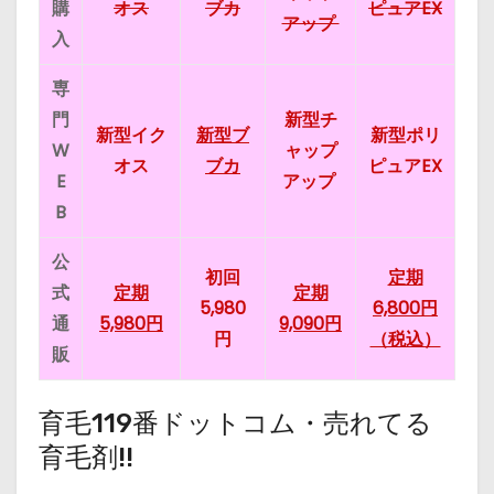
購
オス
ブカ
ピュアEX
アップ
入
専
門
新型チ
新型イク
新型ブ
新型ポリ
W
ャップ
オス
ブカ
ピュアEX
E
アップ
B
公
初回
定期
式
定期
定期
5,980
6,800円
通
5,980円
9,090円
円
（税込）
販
育毛119番ドットコム・売れてる
育毛剤!!