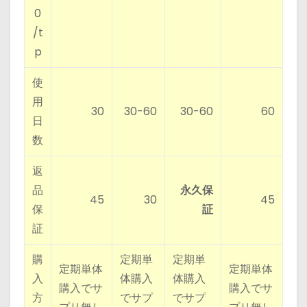
0
/t
p
使
用
30
30-60
30-60
60
日
数
返
品
永久保
45
30
45
保
証
証
購
定期単
定期単
定期単体
定期単体
入
体購入
体購入
購入でサ
購入でサ
方
でサプ
でサプ