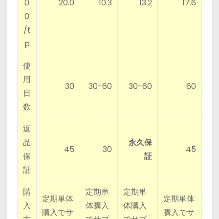
0
20.0
10.3
13.2
17.6
0
/t
p
使
用
30
30-60
30-60
60
日
数
返
品
永久保
45
30
45
保
証
証
購
定期単
定期単
定期単体
定期単体
入
体購入
体購入
購入でサ
購入でサ