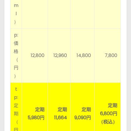
m
l
）
p:
価
格
12,800
12,960
14,800
7,800
（
円
）
t
p:
定
定期
定期
定期
定期
期
6,800円
5,980円
11,664
9,090円
（
（税込）
円