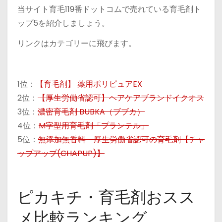
当サイト育毛119番ドットコムで売れている育毛剤ト
ップ5を紹介しましょう。
リンクはカテゴリーに飛びます。
1位：
【育毛剤】 薬用ポリピュアEX
2位：
【厚生労働省認可】ヘアケアブランドイクオス
3位：
濃密育毛剤 BUBKA（ブブカ）
4位：
M字型用育毛剤「プランテル」
5位：
無添加無香料・厚生労働省認可の育毛剤【チャ
ップアップ(CHAPUP)】
ピカキチ・育毛剤おスス
メ比較ランキング