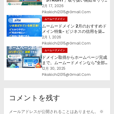
「STRIGHT」取り扱い開始＆リリ
ース記念キャンペーン【ムームード
2月 17, 2026
メイン】
Pikakichi2015@gmail.com
ムームードメイン
ムームードメイン 2月のおすすめド
メイン特集- ビジネスの信用を築く
――そのすべての起点となるのが独
2月 1, 2026
自ドメイン
Pikakichi2015@gmail.com
ムームードメイン
ドメイン取得からホームページ完成
まで。ムームードメインなら“全部
まとめて”安心スタート
12月 30, 2025
Pikakichi2015@gmail.com
コメントを残す
メールアドレスが公開されることはありません。
※