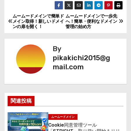
ムームードメインで簡単ド
ムームードメインで一歩先
投
メイン取得！新しいドメイ
へ！簡単・便利なドメイン
ンの扉を開く！
管理の始め方
稿
ナ
By
ビ
pikakichi2015@g
mail.com
ゲ
ー
シ
関連投稿
ョ
ン
ムームードメイン
Cookie同意管理ツール