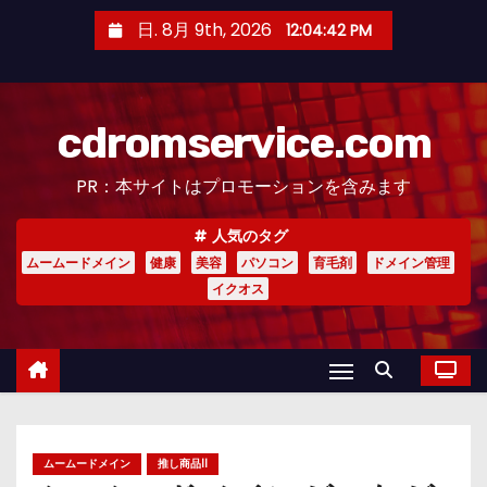
コ
日. 8月 9th, 2026
12:04:43 PM
ン
テ
ン
cdromservice.com
ツ
へ
PR：本サイトはプロモーションを含みます
ス
キ
人気のタグ
ッ
ムームードメイン
健康
美容
パソコン
育毛剤
ドメイン管理
プ
イクオス
ムームードメイン
推し商品II