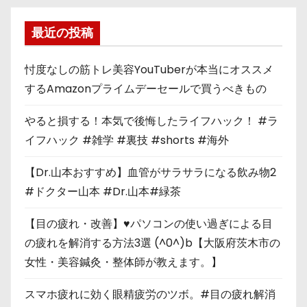
最近の投稿
忖度なしの筋トレ美容YouTuberが本当にオススメ
するAmazonプライムデーセールで買うべきもの
やると損する！本気で後悔したライフハック！ #ラ
イフハック #雑学 #裏技 #shorts #海外
【Dr.山本おすすめ】血管がサラサラになる飲み物2
#ドクター山本 #Dr.山本#緑茶
【目の疲れ・改善】♥パソコンの使い過ぎによる目
の疲れを解消する方法3選 (^0^)b【大阪府茨木市の
女性・美容鍼灸・整体師が教えます。】
スマホ疲れに効く眼精疲労のツボ。#目の疲れ解消