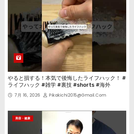
やると損する！本気で後悔したライフハック！ #
ライフハック #雑学 #裏技 #shorts #海外
7月 16, 2026
Pikakichi2015@gmail.com
美容・健康