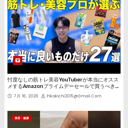
忖度なしの筋トレ美容YouTuberが本当にオスス
メするAmazonプライムデーセールで買うべきも
の
7月 16, 2026
Pikakichi2015@gmail.com
美容・健康