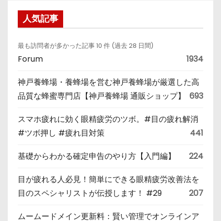
人気記事
最も訪問者が多かった記事 10 件 (過去 28 日間)
Forum
1934
神戸養蜂場・養蜂場を営む神戸養蜂場が厳選した高
品質な蜂蜜専門店【神戸養蜂場 通販ショップ】
693
スマホ疲れに効く眼精疲労のツボ。#目の疲れ解消
#ツボ押し #疲れ目対策
441
基礎からわかる確定申告のやり方【入門編】
224
目が疲れる人必見！簡単にできる眼精疲労改善法を
目のスペシャリストが伝授します！ #29
207
ムームードメイン更新料：賢い管理でオンラインア