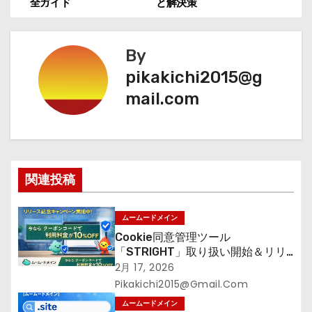
全ガイド
と解決策
稿
ナ
By
ビ
pikakichi2015@g
mail.com
ゲ
ー
シ
関連投稿
ョ
ン
ムームードメイン
Cookie同意管理ツール
「STRIGHT」取り扱い開始＆リリ
ース記念キャンペーン【ムームード
2月 17, 2026
メイン】
Pikakichi2015@gmail.com
ムームードメイン