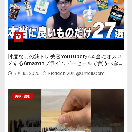
忖度なしの筋トレ美容YouTuberが本当にオスス
メするAmazonプライムデーセールで買うべきも
の
7月 16, 2026
Pikakichi2015@gmail.com
美容・健康