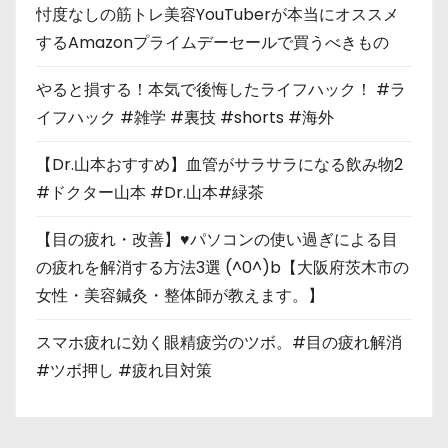
忖度なしの筋トレ美容YouTuberが本当にオススメ
するAmazonプライムデーセールで買うべきもの
やると損する！本気で後悔したライフハック！ #ラ
イフハック #雑学 #裏技 #shorts #海外
【Dr.山本おすすめ】血管がサラサラになる飲み物2
#ドクター山本 #Dr.山本#緑茶
【目の疲れ・改善】♥パソコンの使い過ぎによる目
の疲れを解消する方法3選 (^0^)b【大阪府茨木市の
女性・美容鍼灸・整体師が教えます。】
スマホ疲れに効く眼精疲労のツボ。#目の疲れ解消
#ツボ押し #疲れ目対策