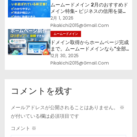
ムームードメイン 2月のおすすめド
メイン特集- ビジネスの信用を築く
――そのすべての起点となるのが独
2月 1, 2026
自ドメイン
Pikakichi2015@gmail.com
ムームードメイン
ドメイン取得からホームページ完成
まで。ムームードメインなら“全部
まとめて”安心スタート
12月 30, 2025
Pikakichi2015@gmail.com
コメントを残す
メールアドレスが公開されることはありません。
※
が付いている欄は必須項目です
コメント
※