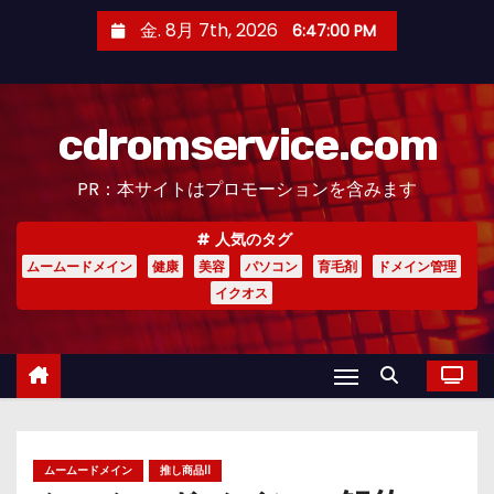
コ
金. 8月 7th, 2026
6:47:02 PM
ン
テ
ン
cdromservice.com
ツ
へ
PR：本サイトはプロモーションを含みます
ス
キ
人気のタグ
ッ
ムームードメイン
健康
美容
パソコン
育毛剤
ドメイン管理
プ
イクオス
ムームードメイン
推し商品II