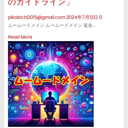
のガイドライン」
ド
サ
心
メ
ポ
の
pikakichi2015@gmail.com
2024年7月12日
0
イ
ー
ド
ムームードメイン ムームードメイン 返金…
ン
ト
メ
変
R
Read More
イ
更
e
ン
方
a
管
法
d
理
「
m
簡
o
単
r
操
e
作
a
で
b
ド
o
メ
u