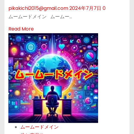
安
pikakichi2015@gmail.com
2024年7月7日
0
心
ムームードメイン ムームー…
！
ム
R
Read More
ー
e
ム
a
ー
d
ド
m
メ
o
イ
r
ン
e
と
a
ヘ
b
テ
o
ム
u
ル
ムームードメイン
t