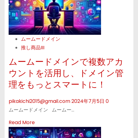
F
a
T
b
P
o
接
u
続
ムームードメイン
t
ガ
推し商品III
期
イ
限
ムームードメインで複数アカ
ド
切
ウントを活用し、ドメイン管
【
れ
F
理をもっとスマートに！
ド
i
メ
l
pikakichi2015@gmail.com
2024年7月5日
0
イ
e
ムームードメイン ムームー…
ン
z
も
R
Read More
i
安
e
l
心