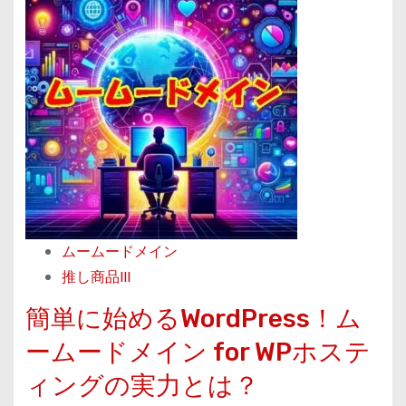
a
l
！
d
a
ム
m
編
ー
o
】
ム
r
ー
e
ド
a
メ
b
イ
o
ン
u
で
ムームードメイン
t
簡
推し商品III
ム
単
ー
簡単に始めるWordPress！ム
復
ム
ームードメイン for WPホステ
活
ー
手
ィングの実力とは？
ド
続