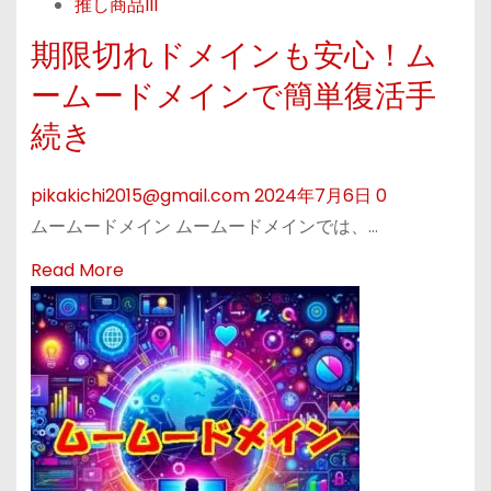
の
推し商品III
安
連
全
期限切れドメインも安心！ム
携
で
ームードメインで簡単復活手
ガ
簡
イ
続き
単
ド
！
pikakichi2015@gmail.com
2024年7月6日
0
ム
ムームードメイン ムームードメインでは、…
ー
ム
R
Read More
ー
e
ド
a
メ
d
イ
m
ン
o
の
r
S
e