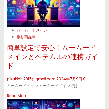
！
ャ
a
」
ン
b
セ
o
ル
u
ムームードメイン
・
t
推し商品III
返
ム
金
ー
簡単設定で安心！ムームード
に
ム
メインとヘテムルの連携ガイ
つ
ー
ド
い
ド
て
メ
の
pikakichi2015@gmail.com
2024年7月9日
0
イ
ガ
ムームードメイン ムームードメインでは、…
ン
イ
で
R
Read More
ド
簡
e
ラ
単