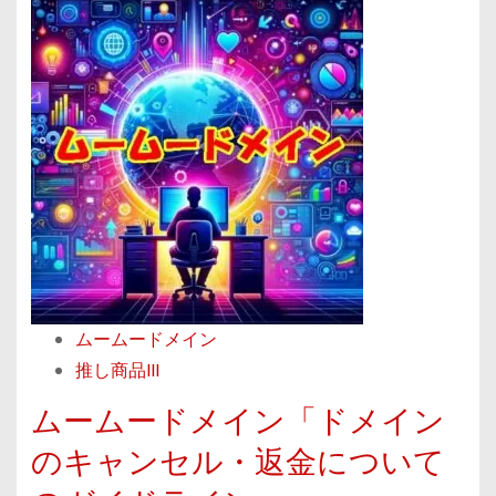
e
で
バ
a
は
ー
d
、
を
m
そ
変
o
ん
更
r
な
！
e
あ
ム
a
な
ー
b
た
ム
o
の
ー
u
熱
ド
ムームードメイン
t
意
メ
推し商品III
ム
を
イ
ー
ムームードメイン「ドメイン
全
ン
ム
力
のキャンセル・返金について
で
ー
で
安