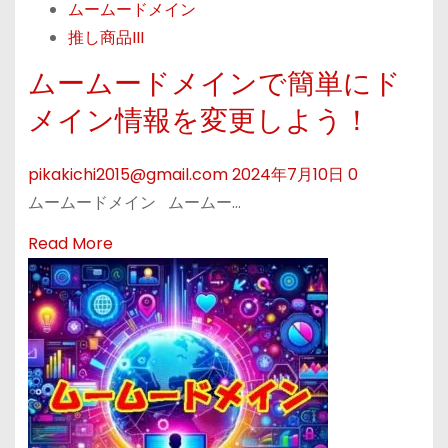
イ
ムームードメイン
t
ン
推し商品III
ム
名
ー
ムームードメインで簡単にド
や
ム
メイン情報を変更しよう！
登
ー
録
ド
情
pikakichi2015@gmail.com
2024年7月10日
0
メ
報
ムームードメイン ムームー…
イ
の
ン
R
Read More
変
「
e
更
ド
a
を
メ
d
サ
イ
m
ポ
ン
o
ー
の
r
ト
キ
e