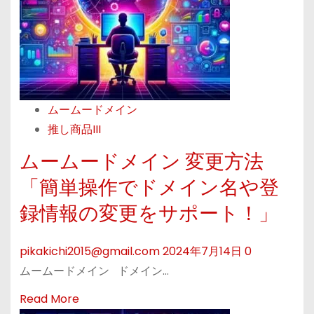
、
の
e
あ
サ
a
な
イ
b
た
ト
o
の
運
u
手
ムームードメイン
営
t
に
推し商品III
を
簡
—
。
単
ムームードメイン 変更方法
ム
操
「簡単操作でドメイン名や登
ー
作
ム
録情報の変更をサポート！」
で
ー
ネ
ド
pikakichi2015@gmail.com
2024年7月14日
0
ー
メ
ムームードメイン ドメイン…
ム
イ
サ
R
Read More
ン
ー