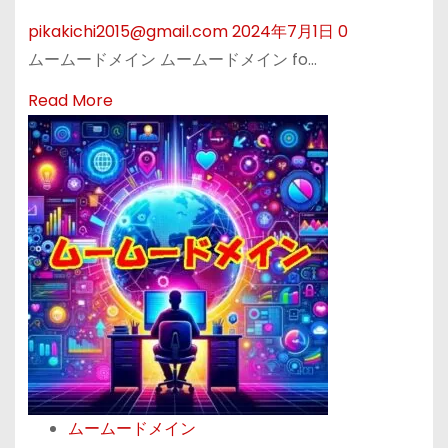
メ
き
pikakichi2015@gmail.com
2024年7月1日
0
イ
ムームードメイン ムームードメイン fo…
ン
で
R
Read More
複
e
数
a
ア
d
カ
m
ウ
o
ン
r
ト
e
を
a
活
b
用
o
し
u
、
ムームードメイン
t