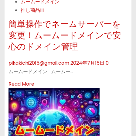
ムームードメイン
t
料
率
メ
推し商品III
夏
個
化
イ
空
別
簡単操作でネームサーバーを
ン
に
相
の
変更！ムームードメインで安
似
談
『
心のドメイン管理
合
会
ネ
う
【
ッ
pikakichi2015@gmail.com
2024年7月15日
0
ド
第
ト
ムームードメイン ムームー…
メ
4
d
イ
次
e
R
Read More
ン
申
診
e
を
請
断
a
、
】
』
d
こ
で
m
の
安
o
夏
心
r