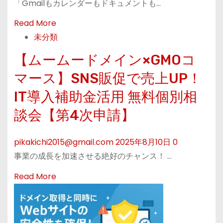
「Gmailもカレンダーもドキュメントも…
o
R
u
Read More
e
t
未分類
a
固
【ムームードメイン×GMOコ
d
定
マース】SNS販促で売上UP！
m
I
o
P
IT導入補助金活用 無料個別相
r
で
談会【第4次申請】
e
、
a
ど
pikakichi2015@gmail.com
2025年8月10日
0
b
こ
事業の成長を加速させる絶好のチャンス！ …
o
で
R
u
も
Read More
e
t
安
a
【
全
d
2
な