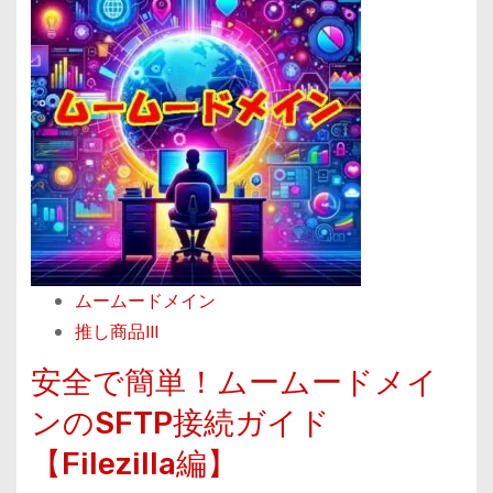
a
イ
に
d
ン
ド
m
」
メ
o
イ
r
ン
e
情
a
報
b
を
o
変
u
更
ムームードメイン
t
し
推し商品III
簡
よ
単
安全で簡単！ムームードメイ
う
設
ンのSFTP接続ガイド
！
定
【Filezilla編】
で