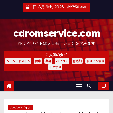
コ
日. 8月 9th, 2026
3:27:51 AM
ン
テ
ン
cdromservice.com
ツ
へ
PR：本サイトはプロモーションを含みます
ス
キ
人気のタグ
ッ
ムームードメイン
健康
美容
パソコン
育毛剤
ドメイン管理
プ
イクオス
ムームードメイン