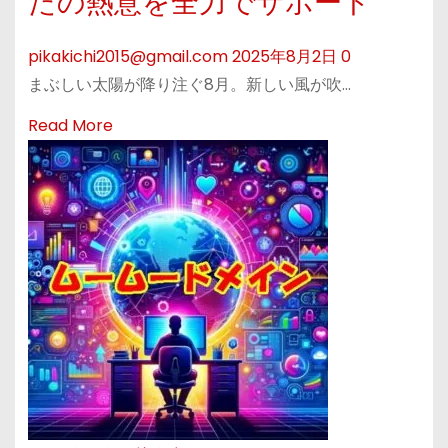
たの熱意を全力でサポート
で
c
ト
売
e
の
pikakichi2015@gmail.com
2025年8月2日
0
上
｜
安
まぶしい太陽が降り注ぐ8月。新しい風が吹…
U
独
全
R
Read More
P
自
を
e
！
ド
無
a
I
メ
料
d
T
イ
で
m
導
ン
診
o
入
メ
断
r
補
ー
！
e
助
ル
ム
a
金
で
ー
b
活
業
ム
o
用
務
ー
u
無
効
ド