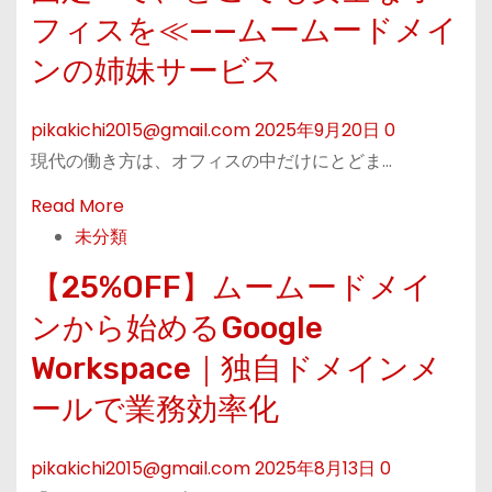
フィスを≪——ムームードメイ
ンの姉妹サービス
pikakichi2015@gmail.com
2025年9月20日
0
現代の働き方は、オフィスの中だけにとどま…
R
Read More
e
未分類
a
【25%OFF】ムームードメイ
d
ンから始めるGoogle
m
o
Workspace｜独自ドメインメ
r
ールで業務効率化
e
a
pikakichi2015@gmail.com
2025年8月13日
0
b