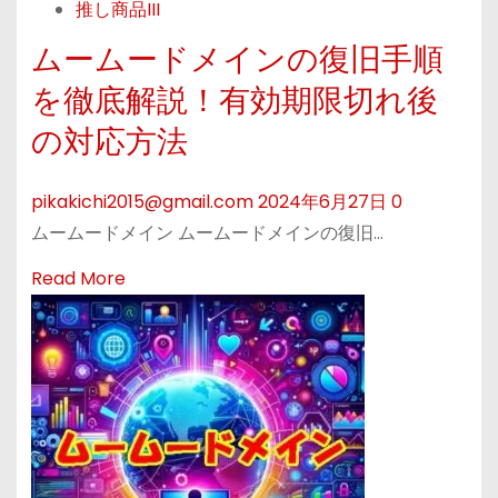
ド
推し商品III
簡
メ
単
ムームードメインの復旧手順
イ
に
を徹底解説！有効期限切れ後
ン
始
管
の対応方法
め
理
る
を
pikakichi2015@gmail.com
2024年6月27日
0
W
も
ムームードメイン ムームードメインの復旧…
o
っ
r
R
Read More
と
d
e
ス
P
a
マ
r
d
ー
e
m
ト
s
o
に
s
r
！
！
e