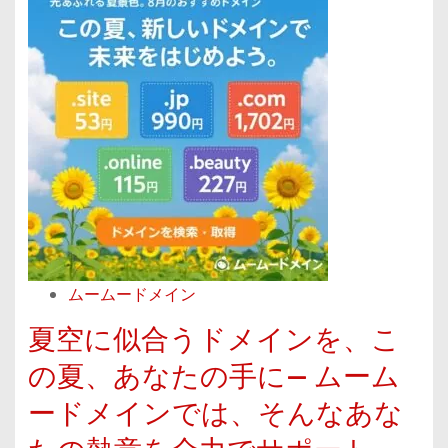
イ
始
の
a
ン
め
姉
d
×
る
妹
m
G
G
サ
o
M
o
ー
r
O
o
ビ
e
コ
g
ス
a
マ
l
b
ー
e
o
ス
W
u
ムームードメイン
】
o
t
S
r
ウ
夏空に似合うドメインを、こ
N
k
ェ
の夏、あなたの手に— ムーム
S
s
ブ
ードメインでは、そんなあな
販
p
サ
促
a
イ