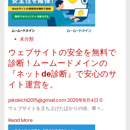
m
5
オ
o
%
フ
r
O
ィ
e
F
ス
a
F
を
未分類
b
】
≪
ウェブサイトの安全を無料で
o
ム
—
診断！ムームードメインの
u
ー
—
t
ム
ム
『ネットde診断』で安心のサ
【
ー
ー
イト運営を。
ム
ド
ム
ー
メ
ー
pikakichi2015@gmail.com
2025年8月4日
0
ム
イ
ド
ウェブサイトを立ち上げたばかりの頃、華々…
ー
ン
メ
ド
か
イ
R
Read More
メ
ら
ン
e