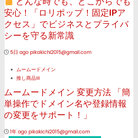
どんな時でも、どこからでも
i
安心！「ロリポップ！固定IPア
n
クセス」でビジネスとプライバ
g
シーを守る新常識
5日 ago
pikakichi2015@gmail.com
ムームードメイン
推し商品III
ムームードメイン 変更方法 「簡
単操作でドメイン名や登録情報
の変更をサポート！」
1年 ago
pikakichi2015@gmail.com