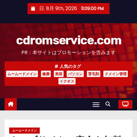
コ
日. 8月 9th, 2026
11:09:01 PM
ン
テ
ン
cdromservice.com
ツ
へ
PR：本サイトはプロモーションを含みます
ス
キ
人気のタグ
ッ
ムームードメイン
健康
美容
パソコン
育毛剤
ドメイン管理
プ
イクオス
ムームードメイン