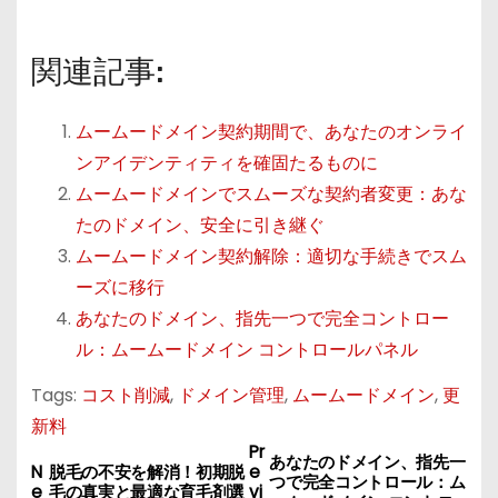
関連記事:
ムームードメイン契約期間で、あなたのオンライ
ンアイデンティティを確固たるものに
ムームードメインでスムーズな契約者変更：あな
たのドメイン、安全に引き継ぐ
ムームードメイン契約解除：適切な手続きでスム
ーズに移行
あなたのドメイン、指先一つで完全コントロー
ル：ムームードメイン コントロールパネル
Tags:
コスト削減
,
ドメイン管理
,
ムームードメイン
,
更
新料
Pr
C
あなたのドメイン、指先一
N
脱毛の不安を解消！初期脱
e
つで完全コントロール：ム
e
毛の真実と最適な育毛剤選
vi