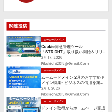
シ
ョ
関連投稿
ン
ムームードメイン
Cookie同意管理ツール
「STRIGHT」取り扱い開始＆リリ
ース記念キャンペーン【ムームード
2月 17, 2026
メイン】
Pikakichi2015@gmail.com
ムームードメイン
ムームードメイン 2月のおすすめド
メイン特集- ビジネスの信用を築く
――そのすべての起点となるのが独
2月 1, 2026
自ドメイン
Pikakichi2015@gmail.com
ムームードメイン
ドメイン取得からホームページ完成