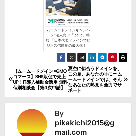
ムームードメインキャンペ
ーン: 法人向け「.co.jp」特
典 「日本代表ドメインでビ
ジネス信頼度の最大化！」
夏空に似合うドメインを、
投
【ムームードメイン×GMO
この夏、あなたの手に— ム
コマース】SNS販促で売上
ームードメインでは、そん
稿
UP！IT導入補助金活用 無料
なあなたの熱意を全力でサ
個別相談会【第4次申請】
ポート
ナ
ビ
By
ゲ
pikakichi2015@g
mail.com
ー