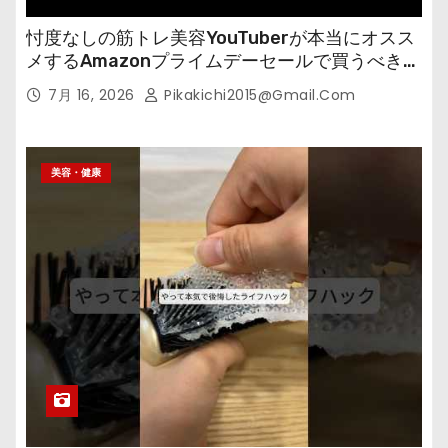
忖度なしの筋トレ美容YouTuberが本当にオスス
メするAmazonプライムデーセールで買うべきも
の
7月 16, 2026
Pikakichi2015@gmail.com
美容・健康