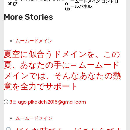
o
ームードメイン コントロ
xt
び
o
ールパネル
us
n
More Stories
t
i
ムームードメイン
n
夏空に似合うドメインを、この
u
夏、あなたの手に— ムームード
メインでは、そんなあなたの熱
e
意を全力でサポート
R
e
3日 ago
pikakichi2015@gmail.com
a
ムームードメイン
d