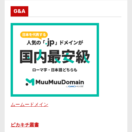
G&A
ムームードメイン
ピカキチ叢書