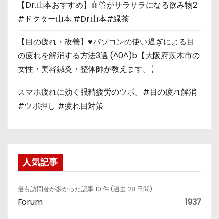
【Dr.山本おすすめ】血管がサラサラになる飲み物2
#ドクター山本 #Dr.山本#緑茶
【目の疲れ・改善】♥パソコンの使い過ぎによる目
の疲れを解消する方法3選 (^0^)b【大阪府茨木市の
女性・美容鍼灸・整体師が教えます。】
スマホ疲れに効く眼精疲労のツボ。#目の疲れ解消
#ツボ押し #疲れ目対策
人気記事
最も訪問者が多かった記事 10 件 (過去 28 日間)
Forum
1937