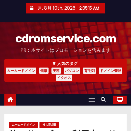
コ
月. 8月 10th, 2026
2:05:16 AM
ン
テ
ン
cdromservice.com
ツ
へ
PR：本サイトはプロモーションを含みます
ス
キ
人気のタグ
ッ
ムームードメイン
健康
美容
パソコン
育毛剤
ドメイン管理
プ
イクオス
ムームードメイン
推し商品II