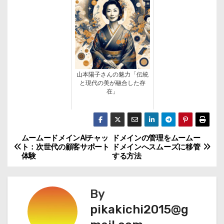
山本陽子さんの魅力「伝統
と現代の美が融合した存
在」
ムームードメインAIチャッ
ドメインの管理をムームー
投
ト：次世代の顧客サポート
ドメインへスムーズに移管
体験
する方法
稿
ナ
By
ビ
pikakichi2015@g