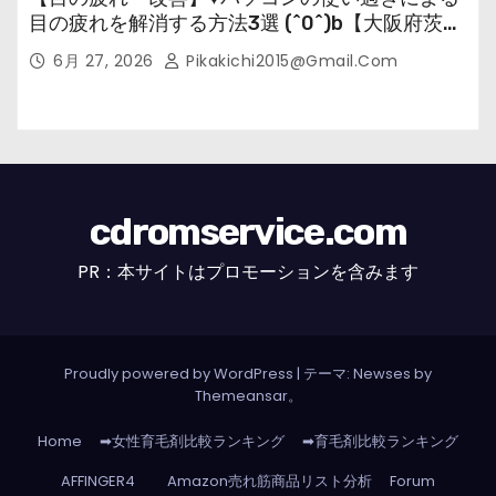
目の疲れを解消する方法3選 (^0^)b【大阪府茨木
市の女性・美容鍼灸・整体師が教えます。】
6月 27, 2026
Pikakichi2015@gmail.com
cdromservice.com
PR：本サイトはプロモーションを含みます
Proudly powered by WordPress
|
テーマ: Newses by
Themeansar
。
Home
➡女性育毛剤比較ランキング
➡育毛剤比較ランキング
AFFINGER4
Amazon売れ筋商品リスト分析
Forum