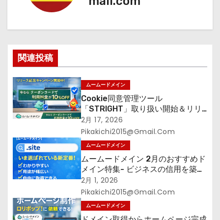
mail.com
ゲ
ー
シ
関連投稿
ョ
ン
ムームードメイン
Cookie同意管理ツール
「STRIGHT」取り扱い開始＆リリ
ース記念キャンペーン【ムームード
2月 17, 2026
メイン】
Pikakichi2015@gmail.com
ムームードメイン
ムームードメイン 2月のおすすめド
メイン特集- ビジネスの信用を築く
――そのすべての起点となるのが独
2月 1, 2026
自ドメイン
Pikakichi2015@gmail.com
ムームードメイン
ドメイン取得からホームページ完成