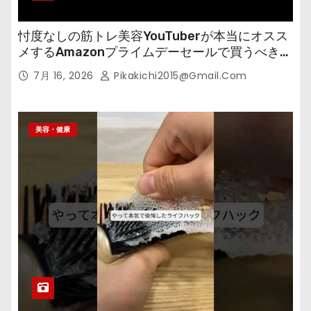
忖度なしの筋トレ美容YouTuberが本当にオスス
メするAmazonプライムデーセールで買うべきも
の
7月 16, 2026
Pikakichi2015@gmail.com
美容・健康