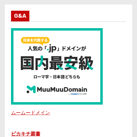
G&A
ムームードメイン
ピカキチ叢書