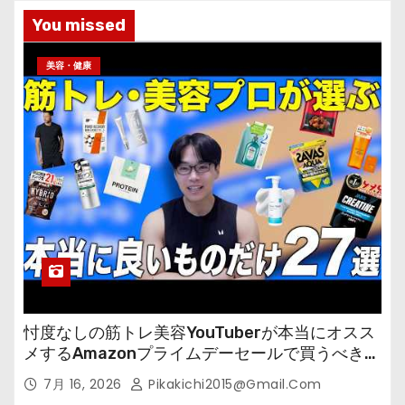
You missed
美容・健康
忖度なしの筋トレ美容YouTuberが本当にオスス
メするAmazonプライムデーセールで買うべきも
の
7月 16, 2026
Pikakichi2015@gmail.com