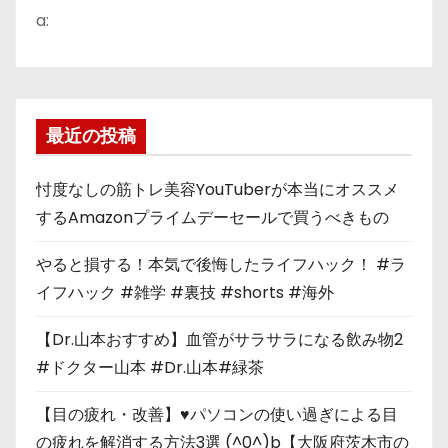
a:
最近の投稿
忖度なしの筋トレ美容YouTuberが本当にオススメ
するAmazonプライムデーセールで買うべきもの
やると損する！本気で後悔したライフハック！ #ラ
イフハック #雑学 #裏技 #shorts #海外
【Dr.山本おすすめ】血管がサラサラになる飲み物2
#ドクター山本 #Dr.山本#緑茶
【目の疲れ・改善】♥パソコンの使い過ぎによる目
の疲れを解消する方法3選 (^0^)b【大阪府茨木市の