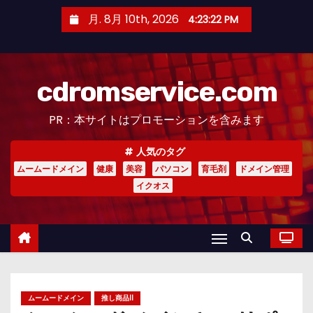
コ
月. 8月 10th, 2026
4:23:23 PM
ン
テ
ン
cdromservice.com
ツ
へ
PR：本サイトはプロモーションを含みます
ス
キ
人気のタグ
ッ
ムームードメイン
健康
美容
パソコン
育毛剤
ドメイン管理
プ
イクオス
ムームードメイン
推し商品II