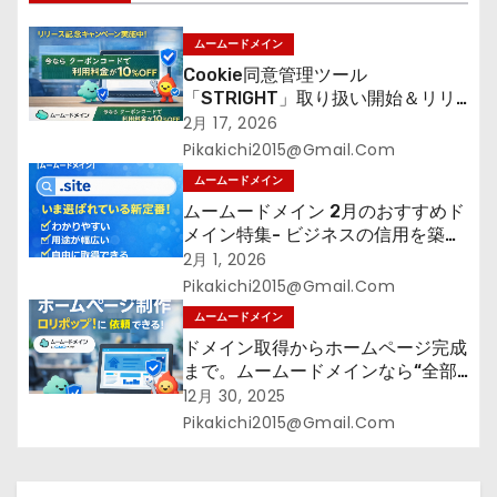
ン
ムームードメイン
Cookie同意管理ツール
「STRIGHT」取り扱い開始＆リリ
ース記念キャンペーン【ムームード
2月 17, 2026
メイン】
Pikakichi2015@gmail.com
ムームードメイン
ムームードメイン 2月のおすすめド
メイン特集- ビジネスの信用を築く
――そのすべての起点となるのが独
2月 1, 2026
自ドメイン
Pikakichi2015@gmail.com
ムームードメイン
ドメイン取得からホームページ完成
まで。ムームードメインなら“全部
まとめて”安心スタート
12月 30, 2025
Pikakichi2015@gmail.com