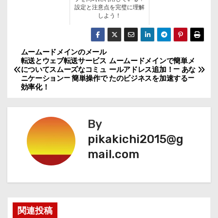
設定と注意点を完璧に理解
しよう！
ムームードメインのメール
投
転送とウェブ転送サービス
ムームードメインで簡単メ
についてスムーズなコミュ
ールアドレス追加！— あな
稿
ニケーション— 簡単操作で
たのビジネスを加速する—
効率化！
ナ
ビ
By
ゲ
pikakichi2015@g
mail.com
ー
シ
ョ
関連投稿