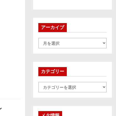
アーカイブ
ア
ー
カ
イ
ブ
カテゴリー
カ
テ
ゴ
ン
リ
ー
メタ情報