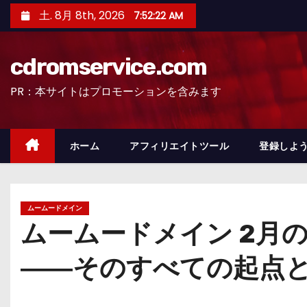
コ
土. 8月 8th, 2026
7:52:24 AM
ン
テ
cdromservice.com
ン
ツ
PR：本サイトはプロモーションを含みます
へ
ス
キ
ホーム
アフィリエイトツール
登録しよう
ッ
プ
ムームードメイン
ムームードメイン 2月
――そのすべての起点