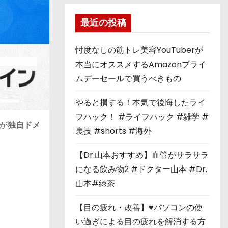
最近の投稿
忖度なしの筋トレ美容YouTuberが
本当にオススメするAmazonプライ
ムデーセールで買うべきもの
やると損する！本気で後悔したライ
フハック！ #ライフハック #雑学 #
が
独自ドメ
裏技 #shorts #海外
【Dr.山本おすすめ】血管がサラサラ
になる飲み物2 #ドクター山本 #Dr.
山本#緑茶
【目の疲れ・改善】♥パソコンの使
い過ぎによる目の疲れを解消する方