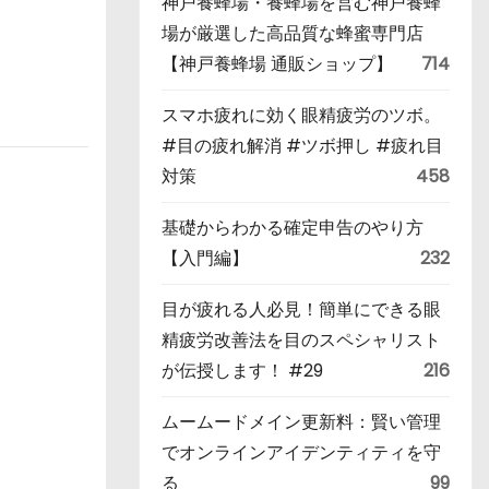
神戸養蜂場・養蜂場を営む神戸養蜂
場が厳選した高品質な蜂蜜専門店
【神戸養蜂場 通販ショップ】
714
スマホ疲れに効く眼精疲労のツボ。
#目の疲れ解消 #ツボ押し #疲れ目
対策
458
基礎からわかる確定申告のやり方
【入門編】
232
目が疲れる人必見！簡単にできる眼
精疲労改善法を目のスペシャリスト
が伝授します！ #29
216
ムームードメイン更新料：賢い管理
でオンラインアイデンティティを守
る
99