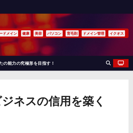
ードメイン
健康
美容
パソコン
育毛剤
ドメイン管理
イクオス
なたの能力の究極形を目指す！
ビジネスの信用を築く