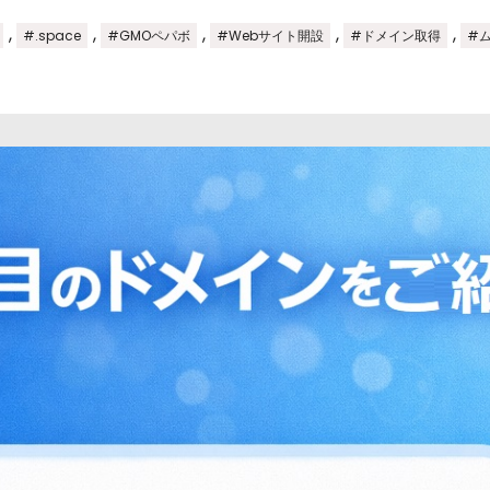
,
,
,
,
,
#.space
#GMOペパボ
#Webサイト開設
#ドメイン取得
#