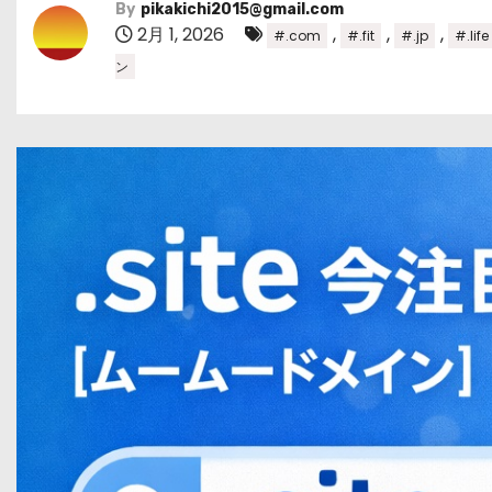
By
pikakichi2015@gmail.com
2月 1, 2026
,
,
,
#.com
#.fit
#.jp
#.life
ン