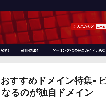
人気のタグ
ムーム
ASP！
AFFINGER4
ゲーミングPCの完全ガイド：あ
のおすすめドメイン特集- 
となるのが独自ドメイン