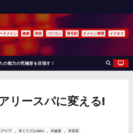
ードメイン
健康
美容
パソコン
育毛剤
ドメイン管理
イクオス
なたの能力の究極形を目指す！
ュアリースパに変える!
,
,
,
ヘアケア
#ミラブルzero
#健康
#美容