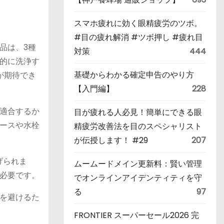
スマホ疲れに効く眼精疲労のツボ。
#目の疲れ解消 #ツボ押し #疲れ目
品は、3種
対策
444
的に洗浄す
基礎からわかる確定申告のやり方
が期待でき
【入門編】
228
適合するか
目が疲れる人必見！簡単にできる眼
ースや水栓
精疲労改善法を目のスペシャリスト
が伝授します！ #29
207
げられま
ムームードメイン更新料：賢い管理
要です​​。
でオンラインアイデンティティを守
る
97
を避けるた
FRONTIER スーパーセール2026 完