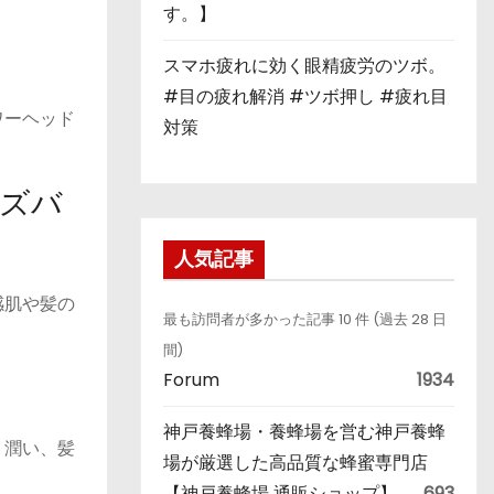
す。】
スマホ疲れに効く眼精疲労のツボ。
#目の疲れ解消 #ツボ押し #疲れ目
ワーヘッド
対策
はズバ
人気記事
感肌や髪の
最も訪問者が多かった記事 10 件 (過去 28 日
間)
Forum
1934
神戸養蜂場・養蜂場を営む神戸養蜂
り潤い、髪
場が厳選した高品質な蜂蜜専門店
【神戸養蜂場 通販ショップ】
693