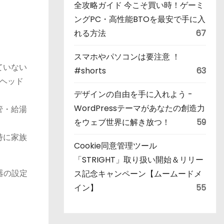
全攻略ガイド 今こそ買い時！ゲーミ
ングPC・高性能BTOを最安で手に入
れる方法
67
スマホやパソコンは要注意 ！
ていない
#shorts
63
ヘッド
デザインの自由を手に入れよう -
WordPressテーマがあなたの創造力
管・給湯
をウェブ世界に解き放つ！
59
特に家族
Cookie同意管理ツール
「STRIGHT」取り扱い開始＆リリー
器の設定
ス記念キャンペーン【ムームードメ
イン】
55