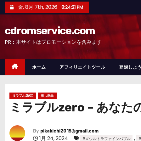
コ
金. 8月 7th, 2026
8:24:23 PM
ン
テ
cdromservice.com
ン
ツ
PR：本サイトはプロモーションを含みます
へ
ス
キ
ホーム
アフィリエイトツール
登録しよう
ッ
プ
ミラブルZERO
推し商品
ミラブルzero – あ
By
pikakichi2015@gmail.com
1月 24, 2024
,
##ウルトラファインバブル