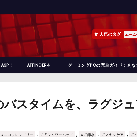
人気のタグ
ムーム
ASP！
AFFINGER4
ゲーミングPCの完全ガイド：あ
なたのバスタイムを、ラグジ
,
,
,
,
##エコフレンドリー
##シャワーヘッド
##節水
#スキンケア
#