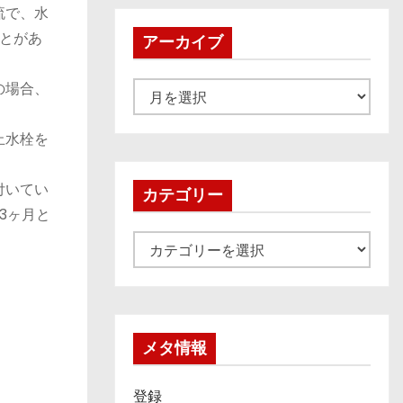
流で、水
とがあ
アーカイブ
の場合、
ア
ー
止水栓を
カ
イ
付いてい
ブ
カテゴリー
3ヶ月と
カ
テ
ゴ
リ
ー
メタ情報
登録