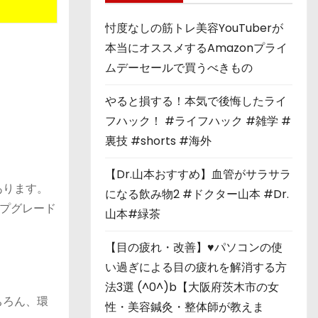
忖度なしの筋トレ美容YouTuberが
本当にオススメするAmazonプライ
ムデーセールで買うべきもの
やると損する！本気で後悔したライ
フハック！ #ライフハック #雑学 #
裏技 #shorts #海外
【Dr.山本おすすめ】血管がサラサラ
あります。
になる飲み物2 #ドクター山本 #Dr.
プグレード
山本#緑茶
【目の疲れ・改善】♥パソコンの使
い過ぎによる目の疲れを解消する方
法3選 (^0^)b【大阪府茨木市の女
ちろん、環
性・美容鍼灸・整体師が教えま