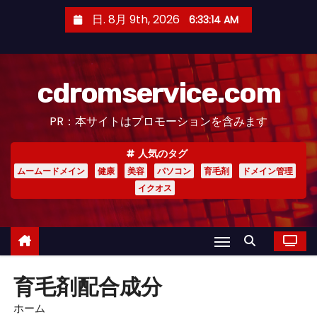
コ
日. 8月 9th, 2026
6:33:15 AM
ン
テ
ン
cdromservice.com
ツ
へ
PR：本サイトはプロモーションを含みます
ス
キ
人気のタグ
ッ
ムームードメイン
健康
美容
パソコン
育毛剤
ドメイン管理
プ
イクオス
育毛剤配合成分
ホーム