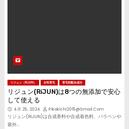
リジュン（RIJUN）
女性育毛
育毛剤配合成分
リジュン(RiJUN)は8つの無添加で安心
して使える
4月 25, 2024
Pikakichi2015@gmail.com
リジュン(RiJUN)は合成香料や合成着色料、パラベンや
紫外…