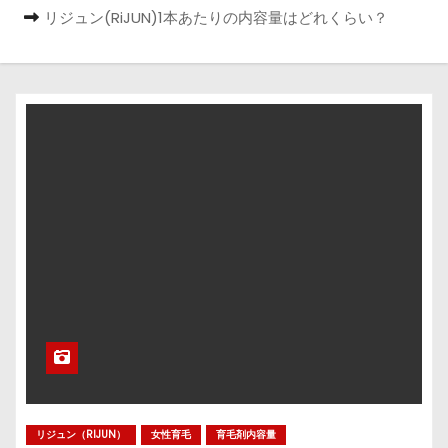
リジュン(RiJUN)1本あたりの内容量はどれくらい？
リジュン（RIJUN）
女性育毛
育毛剤内容量