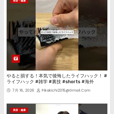
美容・健康
やると損する！本気で後悔したライフハック！ #
ライフハック #雑学 #裏技 #shorts #海外
7月 16, 2026
Pikakichi2015@gmail.com
美容・健康