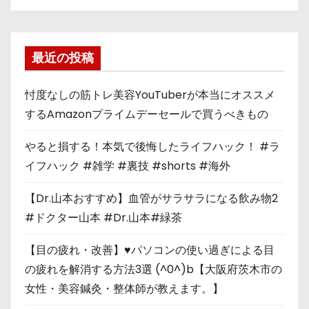
最近の投稿
忖度なしの筋トレ美容YouTuberが本当にオススメ
するAmazonプライムデーセールで買うべきもの
やると損する！本気で後悔したライフハック！ #ラ
イフハック #雑学 #裏技 #shorts #海外
【Dr.山本おすすめ】血管がサラサラになる飲み物2
#ドクター山本 #Dr.山本#緑茶
【目の疲れ・改善】♥パソコンの使い過ぎによる目
の疲れを解消する方法3選 (^0^)b【大阪府茨木市の
女性・美容鍼灸・整体師が教えます。】