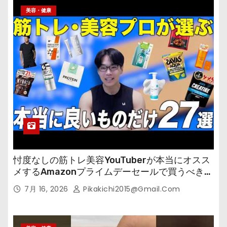
美容・健康
忖度なしの筋トレ美容YouTuberが本当にオスス
メするAmazonプライムデーセールで買うべきも
の
7月 16, 2026
Pikakichi2015@gmail.com