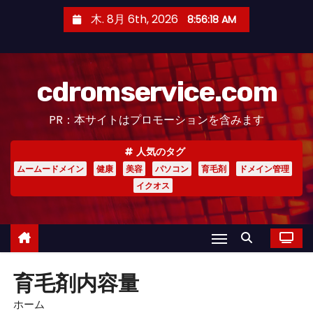
コ
木. 8月 6th, 2026
8:56:19 AM
ン
テ
ン
cdromservice.com
ツ
へ
PR：本サイトはプロモーションを含みます
ス
キ
人気のタグ
ッ
ムームードメイン
健康
美容
パソコン
育毛剤
ドメイン管理
プ
イクオス
育毛剤内容量
ホーム