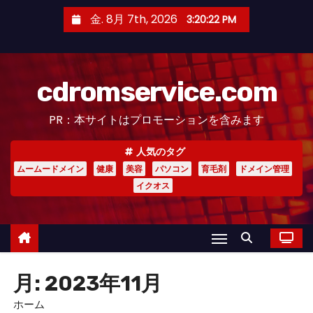
コ
金. 8月 7th, 2026
3:20:24 PM
ン
テ
ン
cdromservice.com
ツ
へ
PR：本サイトはプロモーションを含みます
ス
キ
人気のタグ
ッ
ムームードメイン
健康
美容
パソコン
育毛剤
ドメイン管理
プ
イクオス
月:
2023年11月
ホーム