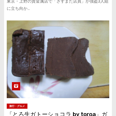
東京・上野の貴金属店で「さすまた店員」が強盗3人組
に立ち向か…
旅行・グルメ
「とろ生ガトーショコラ by toroa」ガ