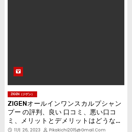
ZIGEN（ジゲン）
ZIGENオールインワンスカルプシャン
プー の評判、良い 口コミ、悪い口コ
ミ、メリットとデメリットはどうな
の？ 【徹底解説
11月 26, 2023
Pikakichi2015@gmail.com