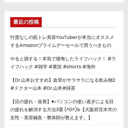
最近の投稿
忖度なしの筋トレ美容YouTuberが本当にオススメ
するAmazonプライムデーセールで買うべきもの
やると損する！本気で後悔したライフハック！ #ラ
イフハック #雑学 #裏技 #shorts #海外
【Dr.山本おすすめ】血管がサラサラになる飲み物2
#ドクター山本 #Dr.山本#緑茶
【目の疲れ・改善】♥パソコンの使い過ぎによる目
の疲れを解消する方法3選 (^0^)b【大阪府茨木市の
女性・美容鍼灸・整体師が教えます。】