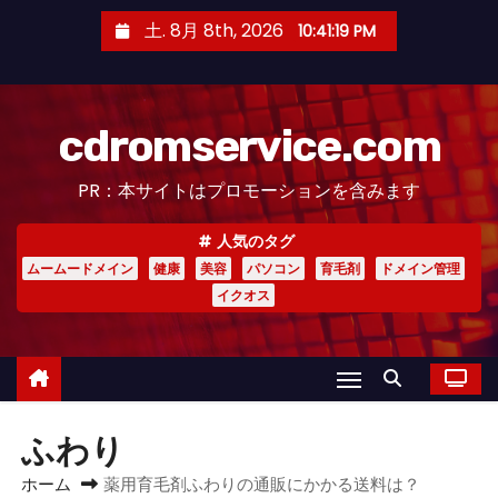
コ
土. 8月 8th, 2026
10:41:20 PM
ン
テ
ン
cdromservice.com
ツ
へ
PR：本サイトはプロモーションを含みます
ス
キ
人気のタグ
ッ
ムームードメイン
健康
美容
パソコン
育毛剤
ドメイン管理
プ
イクオス
ふわり
ホーム
薬用育毛剤ふわりの通販にかかる送料は？