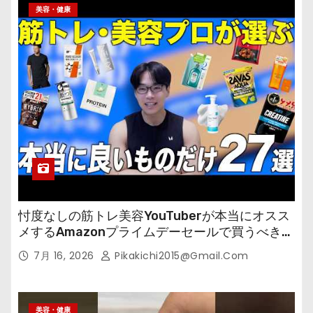
美容・健康
忖度なしの筋トレ美容YouTuberが本当にオスス
メするAmazonプライムデーセールで買うべきも
の
7月 16, 2026
Pikakichi2015@gmail.com
美容・健康