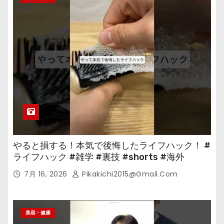
やると損する！本気で後悔したライフハック！ #
ライフハック #雑学 #裏技 #shorts #海外
7月 16, 2026
Pikakichi2015@gmail.com
美容・健康