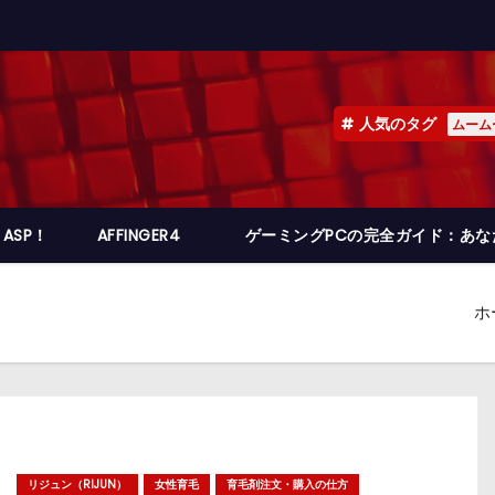
人気のタグ
ムーム
ASP！
AFFINGER4
ゲーミングPCの完全ガイド：あ
ホ
リジュン（RIJUN）
女性育毛
育毛剤注文・購入の仕方