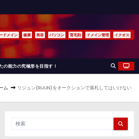
ードメイン
健康
美容
パソコン
育毛剤
ドメイン管理
イクオス
なたの能力の究極形を目指す！
ーム
リジュン(RiJUN)をオークションで落札してはいけない