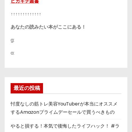
ピカキチ叢書
↑↑↑↑↑↑↑↑↑↑↑↑↑
あなたの読みたい本がここにある！
g:
a:
最近の投稿
忖度なしの筋トレ美容YouTuberが本当にオススメ
するAmazonプライムデーセールで買うべきもの
やると損する！本気で後悔したライフハック！ #ラ