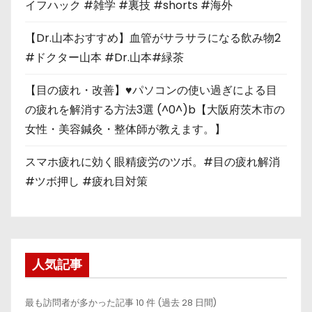
イフハック #雑学 #裏技 #shorts #海外
【Dr.山本おすすめ】血管がサラサラになる飲み物2
#ドクター山本 #Dr.山本#緑茶
【目の疲れ・改善】♥パソコンの使い過ぎによる目
の疲れを解消する方法3選 (^0^)b【大阪府茨木市の
女性・美容鍼灸・整体師が教えます。】
スマホ疲れに効く眼精疲労のツボ。#目の疲れ解消
#ツボ押し #疲れ目対策
人気記事
最も訪問者が多かった記事 10 件 (過去 28 日間)