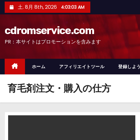
コ
土. 8月 8th, 2026
4:03:04 AM
ン
テ
cdromservice.com
ン
ツ
PR：本サイトはプロモーションを含みます
へ
ス
キ
ホーム
アフィリエイトツール
登録しよう
ッ
プ
育毛剤注文・購入の仕方