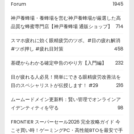
Forum
1945
神戸養蜂場・養蜂場を営む神戸養蜂場が厳選した高
品質な蜂蜜専門店【神戸養蜂場 通販ショップ】
714
スマホ疲れに効く眼精疲労のツボ。#目の疲れ解消
#ツボ押し #疲れ目対策
458
基礎からわかる確定申告のやり方【入門編】
232
目が疲れる人必見！簡単にできる眼精疲労改善法を
目のスペシャリストが伝授します！ #29
216
ムームードメイン更新料：賢い管理でオンラインア
イデンティティを守る
98
FRONTIER スーパーセール2026 完全攻略ガイド 今
こそ買い時！ゲーミングPC・高性能BTOを最安で手