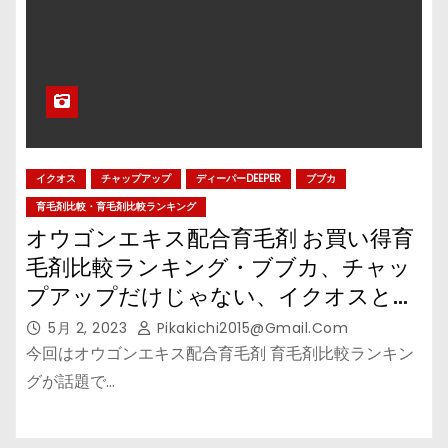
イクオス
チャップアップ
ディーパーDEEPER
ブブカ
育毛剤比較・育毛剤比較ランキング
オウゴンエキス配合育毛剤 お買い得育
毛剤比較ランキング・ブブカ、チャッ
プアップだけじゃない、イクオスとデ
ィーパー、オウゴンエキス配合育毛剤
5月 2, 2023
Pikakichi2015@gmail.com
で５αリダクターゼを抑制する！
今回はオウゴンエキス配合育毛剤 育毛剤比較ランキン
グが話題で…