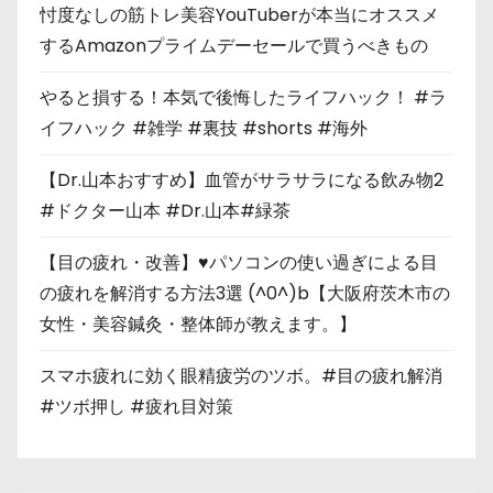
忖度なしの筋トレ美容YouTuberが本当にオススメ
するAmazonプライムデーセールで買うべきもの
やると損する！本気で後悔したライフハック！ #ラ
イフハック #雑学 #裏技 #shorts #海外
【Dr.山本おすすめ】血管がサラサラになる飲み物2
#ドクター山本 #Dr.山本#緑茶
【目の疲れ・改善】♥パソコンの使い過ぎによる目
の疲れを解消する方法3選 (^0^)b【大阪府茨木市の
女性・美容鍼灸・整体師が教えます。】
スマホ疲れに効く眼精疲労のツボ。#目の疲れ解消
#ツボ押し #疲れ目対策