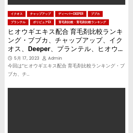
イクオス
チャップアップ
ディーパーDEEPER
ブブカ
プランテル
ポリピュアEX
育毛剤比較・育毛剤比較ランキング
ヒオウギエキス配合 育毛剤比較ランキ
ング・ブブカ、チャップアップ、イク
オス、Deeper、プランテル、ヒオウギ
エキス配合育毛剤で５αリダクターゼ
5月 17, 2023
Admin
を抑制する！
今回は”ヒオウギエキス配合 育毛剤比較ランキング・ブ
ブカ、チ…