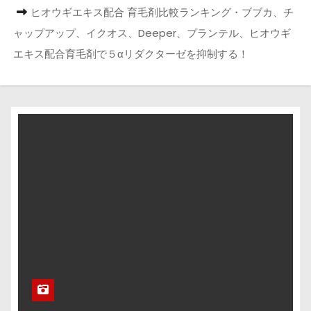
ヒオウギエキス配合 育毛剤比較ランキング・ブブカ、チ
ャップアップ、イクオス、Deeper、プランテル、ヒオウギ
エキス配合育毛剤で５αリダクターゼを抑制する！