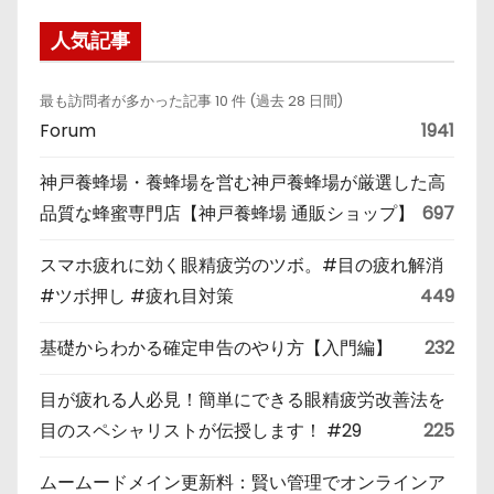
人気記事
最も訪問者が多かった記事 10 件 (過去 28 日間)
Forum
1941
神戸養蜂場・養蜂場を営む神戸養蜂場が厳選した高
品質な蜂蜜専門店【神戸養蜂場 通販ショップ】
697
スマホ疲れに効く眼精疲労のツボ。#目の疲れ解消
#ツボ押し #疲れ目対策
449
基礎からわかる確定申告のやり方【入門編】
232
目が疲れる人必見！簡単にできる眼精疲労改善法を
目のスペシャリストが伝授します！ #29
225
ムームードメイン更新料：賢い管理でオンラインア