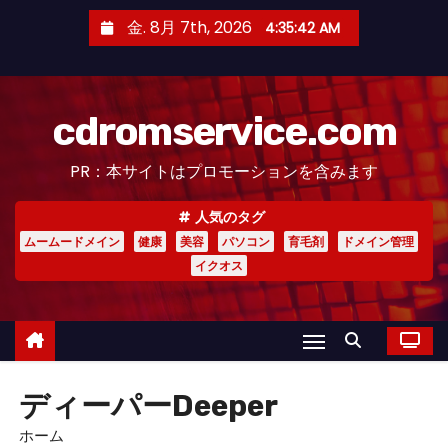
コ
金. 8月 7th, 2026
4:35:43 AM
ン
テ
ン
cdromservice.com
ツ
へ
PR：本サイトはプロモーションを含みます
ス
キ
人気のタグ
ッ
ムームードメイン
健康
美容
パソコン
育毛剤
ドメイン管理
プ
イクオス
ディーパーDeeper
ホーム