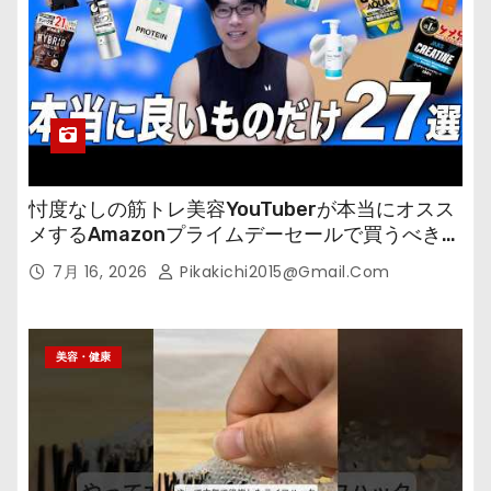
忖度なしの筋トレ美容YouTuberが本当にオスス
メするAmazonプライムデーセールで買うべきも
の
7月 16, 2026
Pikakichi2015@gmail.com
美容・健康