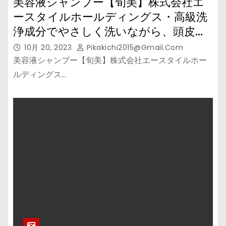
美容液シャンプー【旬美】株式会社エ
ースタイルホールディングス・高級洗
浄成分でやさしく洗いながら、頭皮と
髪を美しく】
10月 20, 2023
Pikakichi2015@gmail.com
美容液シャンプー【旬美】株式会社エースタイルホー
ルディングス…