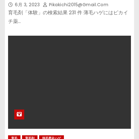
6月 3, 2023
Pikakichi2015@gmail.com
育毛剤「体験」の検索結果 231 件 薄毛ハゲにはピカイ
チ薬…
育毛
育毛剤
脱毛悪化ハゲ