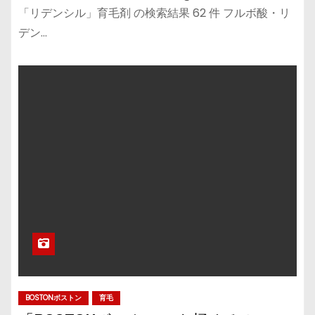
「リデンシル」育毛剤 の検索結果 62 件 フルボ酸・リ
デン…
BOSTONボストン
育毛