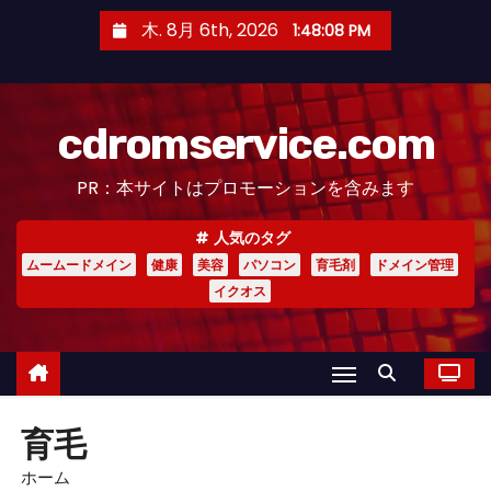
コ
木. 8月 6th, 2026
1:48:09 PM
ン
テ
ン
cdromservice.com
ツ
へ
PR：本サイトはプロモーションを含みます
ス
キ
人気のタグ
ッ
ムームードメイン
健康
美容
パソコン
育毛剤
ドメイン管理
プ
イクオス
育毛
ホーム