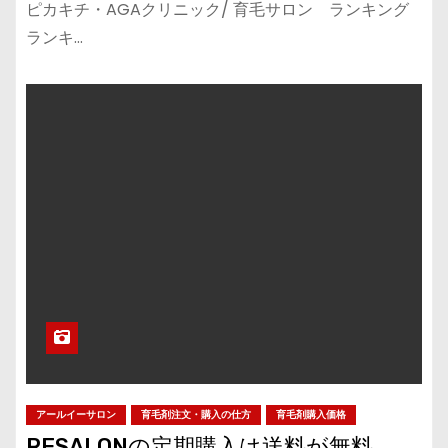
ピカキチ・AGAクリニック/ 育毛サロン ランキング
ランキ…
アールイーサロン
育毛剤注文・購入の仕方
育毛剤購入価格
RESALONの定期購入は送料が無料