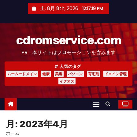
コ
土. 8月 8th, 2026
12:17:20 PM
ン
テ
ン
cdromservice.com
ツ
へ
PR：本サイトはプロモーションを含みます
ス
キ
人気のタグ
ッ
ムームードメイン
健康
美容
パソコン
育毛剤
ドメイン管理
プ
イクオス
月:
2023年4月
ホーム