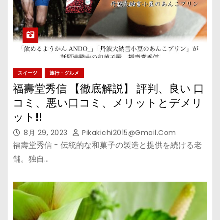
スイーツ
旅行・グルメ
福壽堂秀信 【徹底解説】 評判、良い 口
コミ、悪い口コミ、メリットとデメリ
ット!!
8月 29, 2023
Pikakichi2015@gmail.com
福壽堂秀信 - 伝統的な和菓子の製造と提供を続ける老
舗。独自…