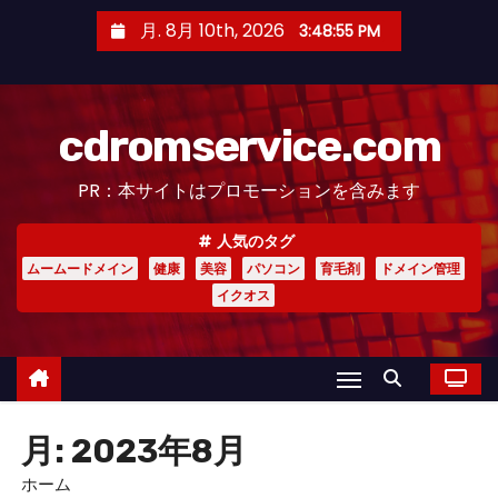
コ
月. 8月 10th, 2026
3:48:58 PM
ン
テ
ン
cdromservice.com
ツ
へ
PR：本サイトはプロモーションを含みます
ス
キ
人気のタグ
ッ
ムームードメイン
健康
美容
パソコン
育毛剤
ドメイン管理
プ
イクオス
月:
2023年8月
ホーム