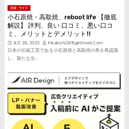
生活・ライフ
小石原焼・高取焼、reboot life 【徹底
解説】 評判、良い 口コミ、悪い口コ
ミ、メリットとデメリット!!
8月 26, 2023
Pikakichi2015@gmail.com
日本の伝統工芸である小石原焼と高取焼の美を再認識
し、新たな生…