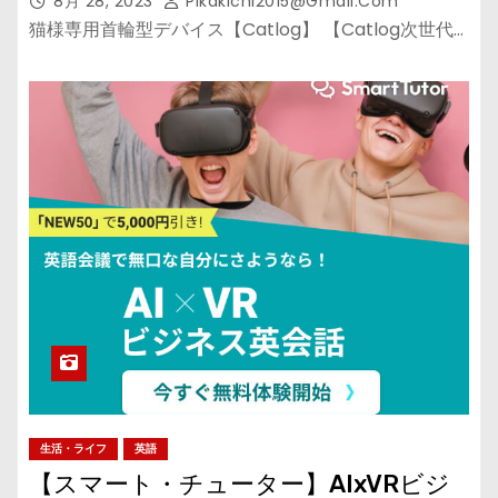
8月 28, 2023
Pikakichi2015@gmail.com
猫様専用首輪型デバイス【Catlog】 【Catlog次世代…
生活・ライフ
英語
【スマート・チューター】AIxVRビジ