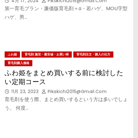
4月 17, 2024
Pikakichi2015@gmail.com
第一育毛プラン・廉価版育毛剤＋α・若ハゲ、MOU字型
ハゲ、男…
ふわ姫
育毛剤 激安・最安値・お買い得
育毛剤注文・購入の仕方
育毛剤購入価格
ふわ姫をまとめ買いする前に検討した
い定期コース
11月 23, 2023
Pikakichi2015@gmail.com
育毛剤を使う際、まとめ買いするという方は多いでしょ
う。 何度…