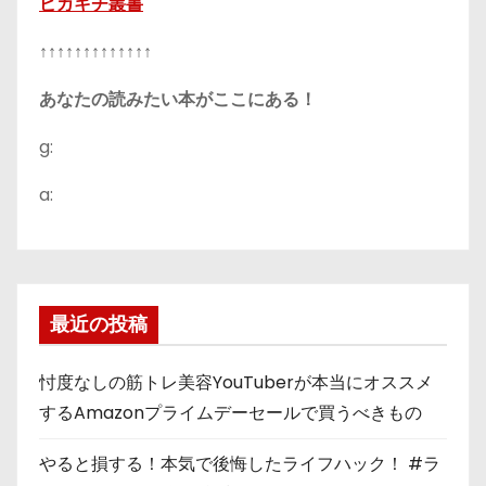
ピカキチ叢書
↑↑↑↑↑↑↑↑↑↑↑↑↑
あなたの読みたい本がここにある！
g:
a:
最近の投稿
忖度なしの筋トレ美容YouTuberが本当にオススメ
するAmazonプライムデーセールで買うべきもの
やると損する！本気で後悔したライフハック！ #ラ