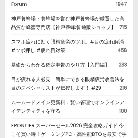
Forum
1947
神戸養蜂場・養蜂場を営む神戸養蜂場が厳選した高
品質な蜂蜜専門店【神戸養蜂場 通販ショップ】
715
スマホ疲れに効く眼精疲労のツボ。#目の疲れ解消
#ツボ押し #疲れ目対策
458
基礎からわかる確定申告のやり方【入門編】
233
目が疲れる人必見！簡単にできる眼精疲労改善法を
目のスペシャリストが伝授します！ #29
216
ムームードメイン更新料：賢い管理でオンラインア
イデンティティを守る
100
FRONTIER スーパーセール2026 完全攻略ガイド 今
こそ買い時！ゲーミングPC・高性能BTOを最安で手