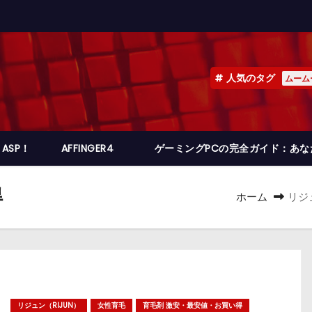
人気のタグ
ムーム
ASP！
AFFINGER4
ゲーミングPCの完全ガイド：あ
得
ホーム
リジ
リジュン（RIJUN）
女性育毛
育毛剤 激安・最安値・お買い得