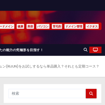
ードメイン
健康
美容
パソコン
育毛剤
ドメイン管理
イクオス
なたの能力の究極形を目指す！
ュン(RiJUN)をお試しするなら単品購入？それとも定期コース？