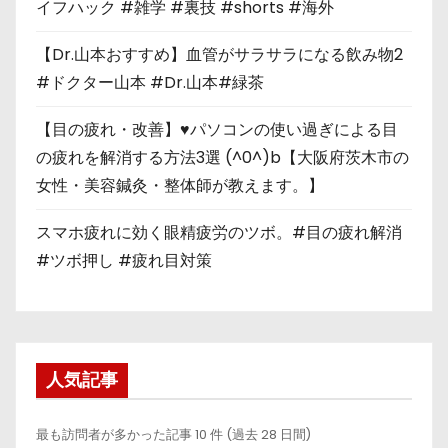
イフハック #雑学 #裏技 #shorts #海外
【Dr.山本おすすめ】血管がサラサラになる飲み物2
#ドクター山本 #Dr.山本#緑茶
【目の疲れ・改善】♥パソコンの使い過ぎによる目
の疲れを解消する方法3選 (^0^)b【大阪府茨木市の
女性・美容鍼灸・整体師が教えます。】
スマホ疲れに効く眼精疲労のツボ。#目の疲れ解消
#ツボ押し #疲れ目対策
人気記事
最も訪問者が多かった記事 10 件 (過去 28 日間)