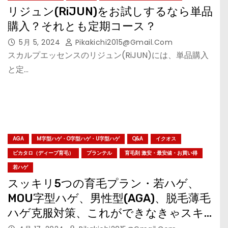
リジュン(RiJUN)をお試しするなら単品
購入？それとも定期コース？
5月 5, 2024
Pikakichi2015@gmail.com
スカルプエッセンスのリジュン(RiJUN)には、単品購入
と定…
AGA
M字型ハゲ・O字型ハゲ・U字型ハゲ
Q&A
イクオス
ピカタロ（ディープ育毛）
プランテル
育毛剤 激安・最安値・お買い得
若ハゲ
スッキリ5つの育毛プラン・若ハゲ、
MOU字型ハゲ、男性型(AGA)、脱毛薄毛
ハゲ克服対策、これができなきゃスキ
ンヘッド