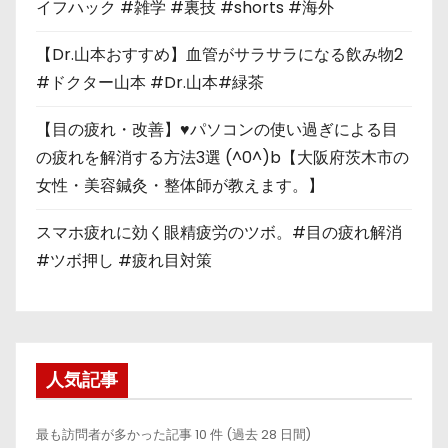
イフハック #雑学 #裏技 #shorts #海外
【Dr.山本おすすめ】血管がサラサラになる飲み物2
#ドクター山本 #Dr.山本#緑茶
【目の疲れ・改善】♥パソコンの使い過ぎによる目
の疲れを解消する方法3選 (^0^)b【大阪府茨木市の
女性・美容鍼灸・整体師が教えます。】
スマホ疲れに効く眼精疲労のツボ。#目の疲れ解消
#ツボ押し #疲れ目対策
人気記事
最も訪問者が多かった記事 10 件 (過去 28 日間)