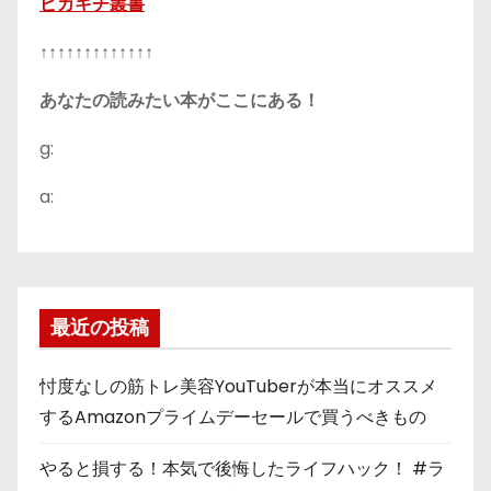
ピカキチ叢書
↑↑↑↑↑↑↑↑↑↑↑↑↑
あなたの読みたい本がここにある！
g:
a:
最近の投稿
忖度なしの筋トレ美容YouTuberが本当にオススメ
するAmazonプライムデーセールで買うべきもの
やると損する！本気で後悔したライフハック！ #ラ