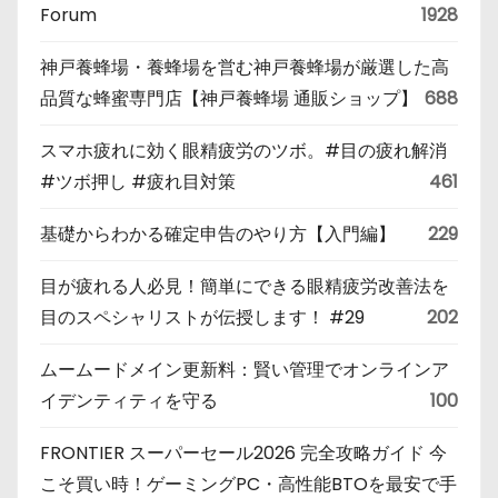
Forum
1928
神戸養蜂場・養蜂場を営む神戸養蜂場が厳選した高
品質な蜂蜜専門店【神戸養蜂場 通販ショップ】
688
スマホ疲れに効く眼精疲労のツボ。#目の疲れ解消
#ツボ押し #疲れ目対策
461
基礎からわかる確定申告のやり方【入門編】
229
目が疲れる人必見！簡単にできる眼精疲労改善法を
目のスペシャリストが伝授します！ #29
202
ムームードメイン更新料：賢い管理でオンラインア
イデンティティを守る
100
FRONTIER スーパーセール2026 完全攻略ガイド 今
こそ買い時！ゲーミングPC・高性能BTOを最安で手