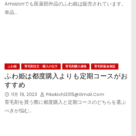
Amazonでも医薬部外品のふわ姫は販売されています。
単品…
ふわ姫
育毛剤注文・購入の仕方
育毛剤購入価格
育毛剤返金保証
ふわ姫は都度購入よりも定期コースがお
すすめ
11月 19, 2023
Pikakichi2015@gmail.com
育毛剤を買う際に都度購入と定期コースのどちらを選ぶ
べきか悩む…