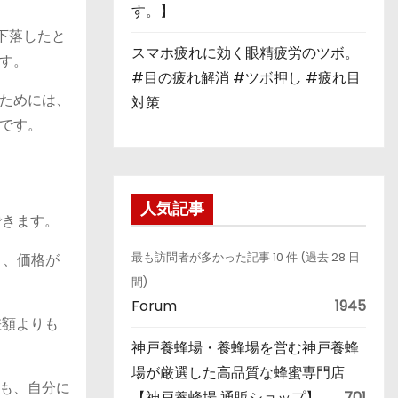
す。】
下落したと
スマホ疲れに効く眼精疲労のツボ。
す。
#目の疲れ解消 #ツボ押し #疲れ目
ためには、
対策
です。
人気記事
できます。
り、価格が
最も訪問者が多かった記事 10 件 (過去 28 日
間)
Forum
1945
差額よりも
神戸養蜂場・養蜂場を営む神戸養蜂
場が厳選した高品質な蜂蜜専門店
も、自分に
【神戸養蜂場 通販ショップ】
701