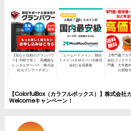
【安心と信頼のグランパワ
「ムームードメイン」独自
【専門書アカ
ー】手軽で安く、高機能な
ドメイン(ＧＭＯペパボ株式
会社ブックス
レンタルサーバー・株式会
会社) 会員募集
門書、大学教
社セブンアーチザン
の買取
【ColorfulBox（カラフルボックス）】株式
投
Welcomeキャンペーン！
稿
ナ