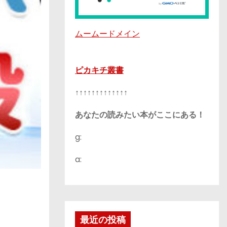
ムームードメイン
ピカキチ叢書
↑↑↑↑↑↑↑↑↑↑↑↑↑
あなたの読みたい本がここにある！
g:
a:
最近の投稿