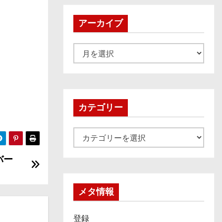
アーカイブ
ア
ー
カ
イ
ブ
カテゴリー
カ
テ
バー
ゴ
リ
ー
メタ情報
登録