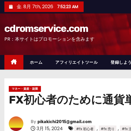
コ
金. 8月 7th, 2026
7:52:24 AM
ン
テ
cdromservice.com
ン
ツ
PR：本サイトはプロモーションを含みます
へ
ス
キ
ホーム
アフィリエイトツール
登録しよう
ッ
プ
マネー・資産・副業
FX初心者のために通貨
By
pikakichi2015@gmail.com
3月 15, 2024
,
,
#fx 初心者
#fx 売り
#fx