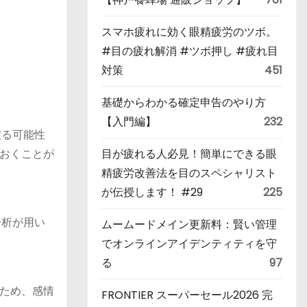
スマホ疲れに効く眼精疲労のツボ。
#目の疲れ解消 #ツボ押し #疲れ目
対策
451
基礎からわかる確定申告のやり方
【入門編】
232
被る可能性
おくことが
目が疲れる人必見！簡単にできる眼
精疲労改善法を目のスペシャリスト
が伝授します！ #29
225
分析が用い
ムームードメイン更新料：賢い管理
でオンラインアイデンティティを守
る
97
ため、感情
FRONTIER スーパーセール2026 完