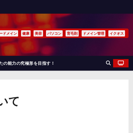
ードメイン
健康
美容
パソコン
育毛剤
ドメイン管理
イクオス
なたの能力の究極形を目指す！
いて