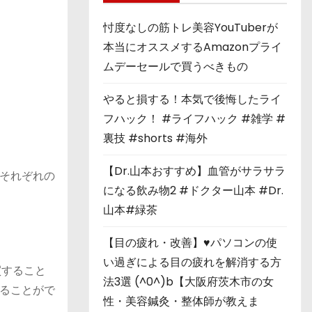
忖度なしの筋トレ美容YouTuberが
本当にオススメするAmazonプライ
ムデーセールで買うべきもの
やると損する！本気で後悔したライ
フハック！ #ライフハック #雑学 #
裏技 #shorts #海外
【Dr.山本おすすめ】血管がサラサラ
それぞれの
になる飲み物2 #ドクター山本 #Dr.
山本#緑茶
【目の疲れ・改善】♥パソコンの使
い過ぎによる目の疲れを解消する方
買すること
法3選 (^0^)b【大阪府茨木市の女
ることがで
性・美容鍼灸・整体師が教えま