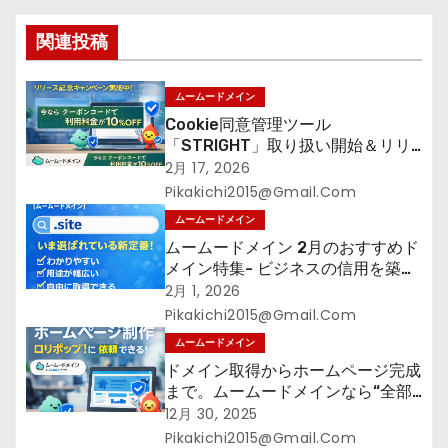
シ
関連投稿
ョ
ン
ムームードメイン
Cookie同意管理ツール
「STRIGHT」取り扱い開始＆リリ
ース記念キャンペーン【ムームード
2月 17, 2026
メイン】
Pikakichi2015@gmail.com
ムームードメイン
ムームードメイン 2月のおすすめド
メイン特集- ビジネスの信用を築く
――そのすべての起点となるのが独
2月 1, 2026
自ドメイン
Pikakichi2015@gmail.com
ムームードメイン
ドメイン取得からホームページ完成
まで。ムームードメインなら“全部
まとめて”安心スタート
12月 30, 2025
Pikakichi2015@gmail.com