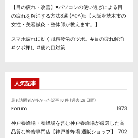
【目の疲れ・改善】♥パソコンの使い過ぎによる目
の疲れを解消する方法3選 (^0^)b【大阪府茨木市の
女性・美容鍼灸・整体師が教えます。】
スマホ疲れに効く眼精疲労のツボ。#目の疲れ解消
#ツボ押し #疲れ目対策
人気記事
最も訪問者が多かった記事 10 件 (過去 28 日間)
Forum
1973
神戸養蜂場・養蜂場を営む神戸養蜂場が厳選した高
品質な蜂蜜専門店【神戸養蜂場 通販ショップ】
702