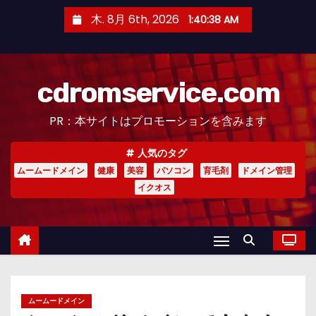
コ
木. 8月 6th, 2026
1:40:40 AM
ン
テ
ン
cdromservice.com
ツ
へ
PR：本サイトはプロモーションを含みます
ス
キ
人気のタグ
ッ
ムームードメイン
健康
美容
パソコン
育毛剤
ドメイン管理
プ
イクオス
ムームードメイン