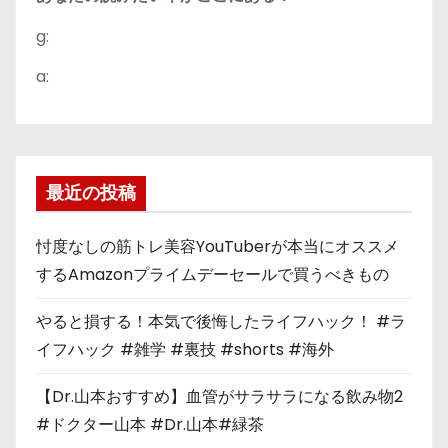
g:
a:
最近の投稿
忖度なしの筋トレ美容YouTuberが本当にオススメ
するAmazonプライムデーセールで買うべきもの
やると損する！本気で後悔したライフハック！ #ラ
イフハック #雑学 #裏技 #shorts #海外
【Dr.山本おすすめ】血管がサラサラになる飲み物2
#ドクター山本 #Dr.山本#緑茶