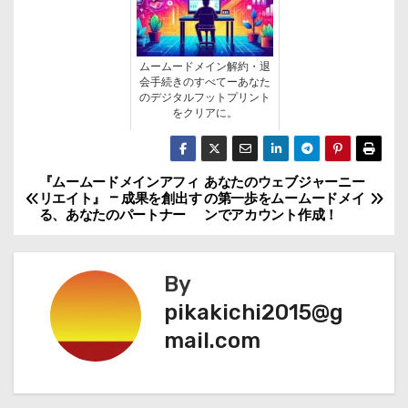
ムームードメイン解約・退
会手続きのすべてーあなた
のデジタルフットプリント
をクリアに。
『ムームードメインアフィ
あなたのウェブジャーニー
投
リエイト』 – 成果を創出す
の第一歩をムームードメイ
る、あなたのパートナー
ンでアカウント作成！
稿
ナ
By
ビ
pikakichi2015@g
mail.com
ゲ
ー