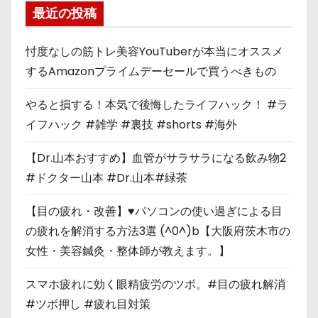
最近の投稿
忖度なしの筋トレ美容YouTuberが本当にオススメ
するAmazonプライムデーセールで買うべきもの
やると損する！本気で後悔したライフハック！ #ラ
イフハック #雑学 #裏技 #shorts #海外
【Dr.山本おすすめ】血管がサラサラになる飲み物2
#ドクター山本 #Dr.山本#緑茶
【目の疲れ・改善】♥パソコンの使い過ぎによる目
の疲れを解消する方法3選 (^0^)b【大阪府茨木市の
女性・美容鍼灸・整体師が教えます。】
スマホ疲れに効く眼精疲労のツボ。#目の疲れ解消
#ツボ押し #疲れ目対策