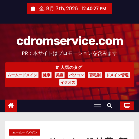
コ
金. 8月 7th, 2026
12:40:28 PM
ン
テ
ン
cdromservice.com
ツ
へ
PR：本サイトはプロモーションを含みます
ス
キ
人気のタグ
ッ
ムームードメイン
健康
美容
パソコン
育毛剤
ドメイン管理
プ
イクオス
ムームードメイン