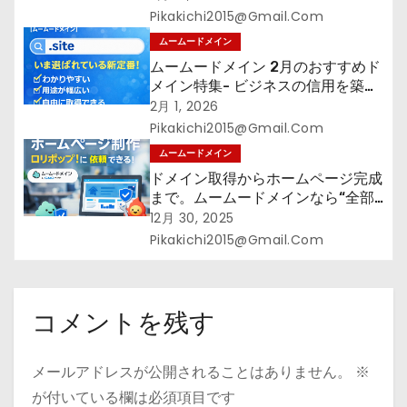
メイン】
Pikakichi2015@gmail.com
ムームードメイン
ムームードメイン 2月のおすすめド
メイン特集- ビジネスの信用を築く
――そのすべての起点となるのが独
2月 1, 2026
自ドメイン
Pikakichi2015@gmail.com
ムームードメイン
ドメイン取得からホームページ完成
まで。ムームードメインなら“全部
まとめて”安心スタート
12月 30, 2025
Pikakichi2015@gmail.com
コメントを残す
メールアドレスが公開されることはありません。
※
が付いている欄は必須項目です