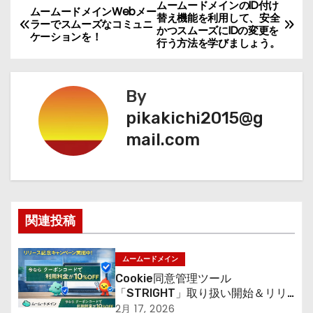
ムームードメインのID付け
投
ムームードメインWebメー
替え機能を利用して、安全
ラーでスムーズなコミュニ
かつスムーズにIDの変更を
稿
ケーションを！
行う方法を学びましょう。
ナ
By
ビ
pikakichi2015@g
ゲ
mail.com
ー
シ
ョ
関連投稿
ン
ムームードメイン
Cookie同意管理ツール
「STRIGHT」取り扱い開始＆リリ
ース記念キャンペーン【ムームード
2月 17, 2026