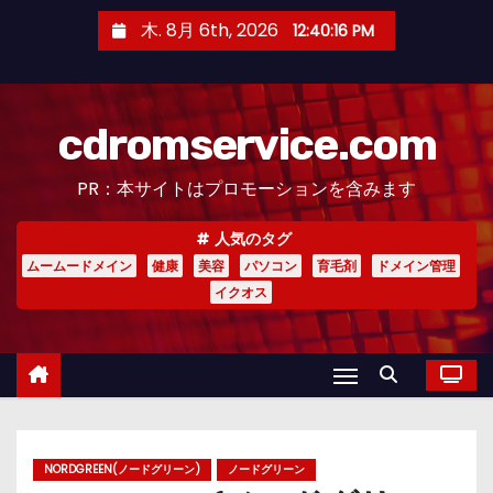
コ
木. 8月 6th, 2026
12:40:17 PM
ン
テ
ン
cdromservice.com
ツ
へ
PR：本サイトはプロモーションを含みます
ス
キ
人気のタグ
ッ
ムームードメイン
健康
美容
パソコン
育毛剤
ドメイン管理
プ
イクオス
NORDGREEN(ノードグリーン)
ノードグリーン