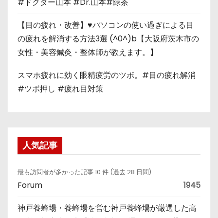
#ドクター山本 #Dr.山本#緑茶
【目の疲れ・改善】♥パソコンの使い過ぎによる目
の疲れを解消する方法3選 (^0^)b【大阪府茨木市の
女性・美容鍼灸・整体師が教えます。】
スマホ疲れに効く眼精疲労のツボ。#目の疲れ解消
#ツボ押し #疲れ目対策
人気記事
最も訪問者が多かった記事 10 件 (過去 28 日間)
Forum
1945
神戸養蜂場・養蜂場を営む神戸養蜂場が厳選した高