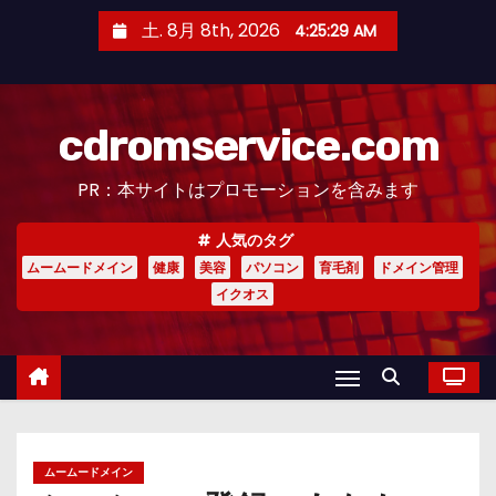
コ
土. 8月 8th, 2026
4:25:30 AM
ン
テ
ン
cdromservice.com
ツ
へ
PR：本サイトはプロモーションを含みます
ス
キ
人気のタグ
ッ
ムームードメイン
健康
美容
パソコン
育毛剤
ドメイン管理
プ
イクオス
ムームードメイン