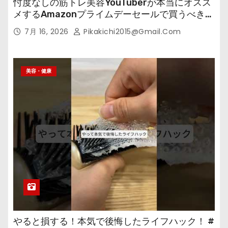
忖度なしの筋トレ美容YouTuberが本当にオスス
メするAmazonプライムデーセールで買うべきも
の
7月 16, 2026
Pikakichi2015@gmail.com
美容・健康
やると損する！本気で後悔したライフハック！ #