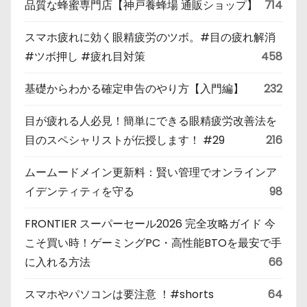
品質な蜂蜜専門店【神戸養蜂場 通販ショップ】
714
スマホ疲れに効く眼精疲労のツボ。#目の疲れ解消
#ツボ押し #疲れ目対策
458
基礎からわかる確定申告のやり方【入門編】
232
目が疲れる人必見！簡単にできる眼精疲労改善法を
目のスペシャリストが伝授します！ #29
216
ムームードメイン更新料：賢い管理でオンラインア
イデンティティを守る
98
FRONTIER スーパーセール2026 完全攻略ガイド 今
こそ買い時！ゲーミングPC・高性能BTOを最安で手
に入れる方法
66
スマホやパソコンは要注意 ！#shorts
64