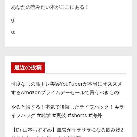
あなたの読みたい本がここにある！
g:
a:
最近の投稿
忖度なしの筋トレ美容YouTuberが本当にオススメ
するAmazonプライムデーセールで買うべきもの
やると損する！本気で後悔したライフハック！ #ラ
イフハック #雑学 #裏技 #shorts #海外
【Dr.山本おすすめ】血管がサラサラになる飲み物2