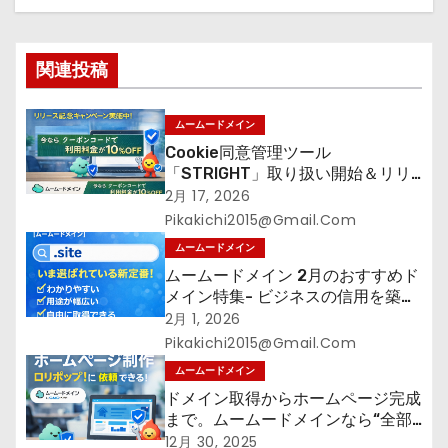
ー
シ
関連投稿
ョ
ン
ムームードメイン
Cookie同意管理ツール
「STRIGHT」取り扱い開始＆リリ
ース記念キャンペーン【ムームード
2月 17, 2026
メイン】
Pikakichi2015@gmail.com
ムームードメイン
ムームードメイン 2月のおすすめド
メイン特集- ビジネスの信用を築く
――そのすべての起点となるのが独
2月 1, 2026
自ドメイン
Pikakichi2015@gmail.com
ムームードメイン
ドメイン取得からホームページ完成
まで。ムームードメインなら“全部
まとめて”安心スタート
12月 30, 2025