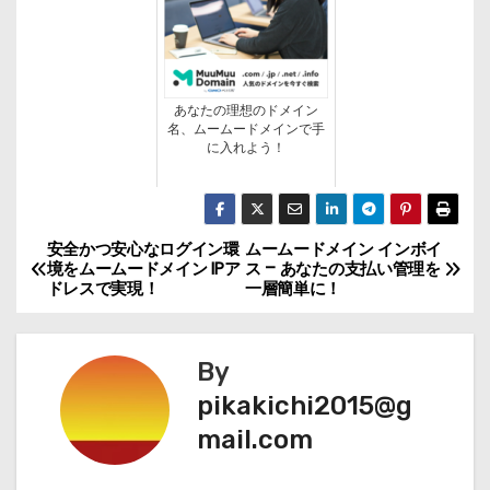
あなたの理想のドメイン
名、ムームードメインで手
に入れよう！
安全かつ安心なログイン環
ムームードメイン インボイ
投
境をムームードメイン IPア
ス – あなたの支払い管理を
ドレスで実現！
一層簡単に！
稿
ナ
By
ビ
pikakichi2015@g
mail.com
ゲ