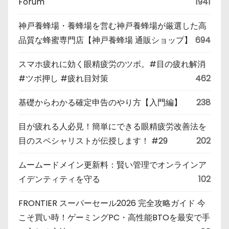
Forum
1941
神戸養蜂場・養蜂場を営む神戸養蜂場が厳選した高
品質な蜂蜜専門店【神戸養蜂場 通販ショップ】
694
スマホ疲れに効く眼精疲労のツボ。#目の疲れ解消
#ツボ押し #疲れ目対策
462
基礎からわかる確定申告のやり方【入門編】
238
目が疲れる人必見！簡単にできる眼精疲労改善法を
目のスペシャリストが伝授します！ #29
202
ムームードメイン更新料：賢い管理でオンラインア
イデンティティを守る
102
FRONTIER スーパーセール2026 完全攻略ガイド 今
こそ買い時！ゲーミングPC・高性能BTOを最安で手