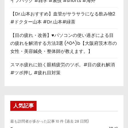
イフハック #雑学 #裏技 #shorts #海外
【Dr.山本おすすめ】血管がサラサラになる飲み物2
#ドクター山本 #Dr.山本#緑茶
【目の疲れ・改善】♥パソコンの使い過ぎによる目
の疲れを解消する方法3選 (^0^)b【大阪府茨木市の
女性・美容鍼灸・整体師が教えます。】
スマホ疲れに効く眼精疲労のツボ。#目の疲れ解消
#ツボ押し #疲れ目対策
人気記事
最も訪問者が多かった記事 10 件 (過去 28 日間)