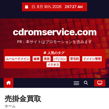
コ
日. 8月 9th, 2026
2:57:28 AM
ン
テ
ン
cdromservice.com
ツ
へ
PR：本サイトはプロモーションを含みます
ス
キ
人気のタグ
ッ
ムームードメイン
健康
美容
パソコン
育毛剤
ドメイン管理
プ
イクオス
売掛金買取
ホーム