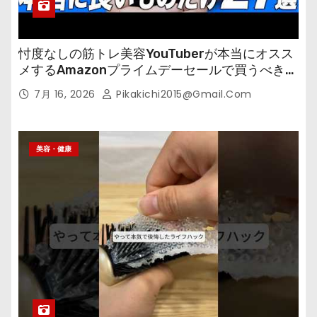
忖度なしの筋トレ美容YouTuberが本当にオスス
メするAmazonプライムデーセールで買うべきも
の
7月 16, 2026
Pikakichi2015@gmail.com
美容・健康