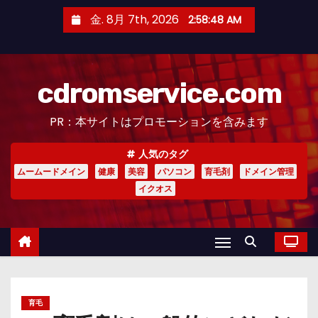
コ
金. 8月 7th, 2026
2:58:49 AM
ン
テ
ン
cdromservice.com
ツ
へ
PR：本サイトはプロモーションを含みます
ス
キ
人気のタグ
ッ
ムームードメイン
健康
美容
パソコン
育毛剤
ドメイン管理
プ
イクオス
育毛