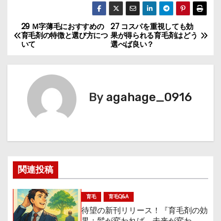
29 Ｍ字薄毛におすすめの
27 コスパを重視しても効
投
育毛剤の特徴と選び方につ
果が得られる育毛剤はどう
いて
選べば良い？
稿
ナ
ビ
By
agahage_0916
ゲ
ー
シ
関連投稿
ョ
ン
育毛
育毛Q&A
待望の新刊リリース！『育毛剤の効
果：髪が変われば、未来が変わ