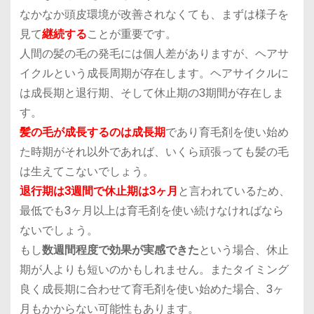
なかなか頭皮環境が改善されなくても、まずは様子を
見て
継続する
ことが重要です。
人間の髪の毛の発毛には個人差がありますが、
ヘアサ
イクルという成長周期
が存在します。ヘアサイクルに
は成長期と退行期、そして休止期の3期間が存在しま
す。
髪の毛が成長するのは成長期
であり育毛剤を使い始め
た時期がそれ以外であれば、いくら頑張っても髪の毛
は生えてこないでしょう。
退行期は3週間で休止期は3ヶ月
と言われているため、
最低でも3ヶ月以上は育毛剤を使い続けなければなら
ないでしょう。
もし
数週間程度で効果が実感できた
という場合、休止
期が人よりも短いのかもしれません。またタイミング
良く成長期に合わせて育毛剤を使い始めた場合、3ヶ
月もかからない可能性もあります。