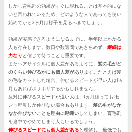
しかし
育毛剤の効果がすぐに現れることは基本的にな
い
と言われているため、どのような人であっても使い
始めてから3ヶ月は様子を見るべきでしょう。
効果が実感できるようになるまでに、半年以上かかる
人も存在します。数日や数週間であきらめず、
継続は
力なり
と信じて待つことも重要です。
またヘアサイクルに個人差があるように、
髪の毛がど
のくらい伸びるかにも個人差があります。
たとえば髪
の毛をカットした場合、伸びるスピードが早い人は1ヵ
月もあればボサボサするかもしれません。
反対に伸びるスピードが遅い人は、1ヵ月経っても1セ
ント程度しか伸びない場合もあります。
髪の毛がなか
なか伸びないことを理由に勘違い
してしまい、育毛剤
を途中でやめてしまう人もいるでしょう。
伸びるスピードにも個人差がある
と理解し、最低でも