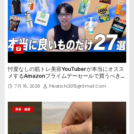
忖度なしの筋トレ美容YouTuberが本当にオスス
メするAmazonプライムデーセールで買うべきも
の
7月 16, 2026
Pikakichi2015@gmail.com
美容・健康