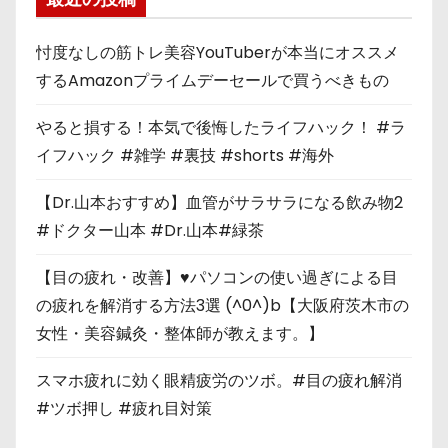
忖度なしの筋トレ美容YouTuberが本当にオススメ
するAmazonプライムデーセールで買うべきもの
やると損する！本気で後悔したライフハック！ #ラ
イフハック #雑学 #裏技 #shorts #海外
【Dr.山本おすすめ】血管がサラサラになる飲み物2
#ドクター山本 #Dr.山本#緑茶
【目の疲れ・改善】♥パソコンの使い過ぎによる目
の疲れを解消する方法3選 (^0^)b【大阪府茨木市の
女性・美容鍼灸・整体師が教えます。】
スマホ疲れに効く眼精疲労のツボ。#目の疲れ解消
#ツボ押し #疲れ目対策