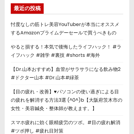
最近の投稿
忖度なしの筋トレ美容YouTuberが本当にオススメ
するAmazonプライムデーセールで買うべきもの
やると損する！本気で後悔したライフハック！ #ラ
イフハック #雑学 #裏技 #shorts #海外
【Dr.山本おすすめ】血管がサラサラになる飲み物2
#ドクター山本 #Dr.山本#緑茶
【目の疲れ・改善】♥パソコンの使い過ぎによる目
の疲れを解消する方法3選 (^0^)b【大阪府茨木市の
女性・美容鍼灸・整体師が教えます。】
スマホ疲れに効く眼精疲労のツボ。#目の疲れ解消
#ツボ押し #疲れ目対策