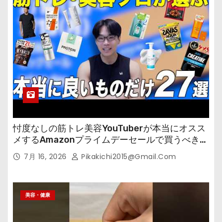
忖度なしの筋トレ美容YouTuberが本当にオスス
メするAmazonプライムデーセールで買うべきも
の
7月 16, 2026
Pikakichi2015@gmail.com
美容・健康