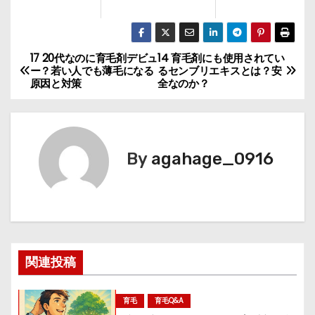
17 20代なのに育毛剤デビュ
14 育毛剤にも使用されてい
投
ー？若い人でも薄毛になる
るセンブリエキスとは？安
原因と対策
全なのか？
稿
ナ
ビ
By
agahage_0916
ゲ
ー
シ
関連投稿
ョ
ン
育毛
育毛Q&A