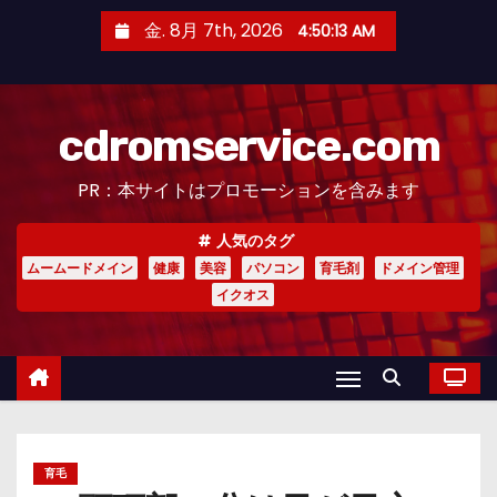
コ
金. 8月 7th, 2026
4:50:14 AM
ン
テ
ン
cdromservice.com
ツ
へ
PR：本サイトはプロモーションを含みます
ス
キ
人気のタグ
ッ
ムームードメイン
健康
美容
パソコン
育毛剤
ドメイン管理
プ
イクオス
育毛