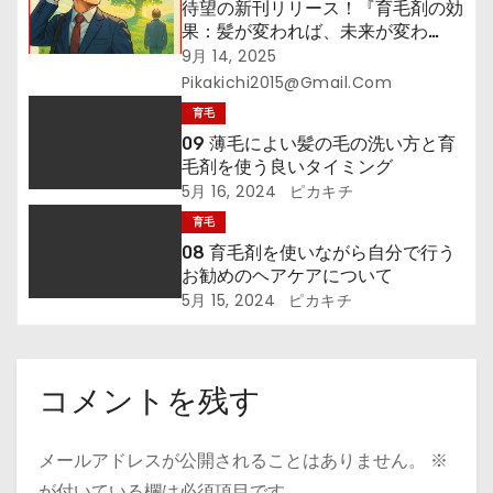
待望の新刊リリース！『育毛剤の効
果：髪が変われば、未来が変わ
る！』─その一本が、あなたの未来
9月 14, 2025
を拓く
Pikakichi2015@gmail.com
育毛
09 薄毛によい髪の毛の洗い方と育
毛剤を使う良いタイミング
5月 16, 2024
ピカキチ
育毛
08 育毛剤を使いながら自分で行う
お勧めのヘアケアについて
5月 15, 2024
ピカキチ
コメントを残す
メールアドレスが公開されることはありません。
※
が付いている欄は必須項目です