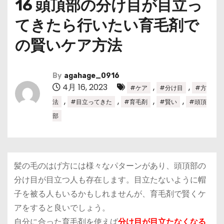
16 頭頂部の分け目が目立っ
てきたら行いたい育毛剤で
の賢いケア方法
By
agahage_0916
4月 16, 2023
,
,
#ケア
#分け目
#方
,
,
,
,
法
#目立ってきた
#育毛剤
#賢い
#頭頂
部
髪の毛のはげ方には様々なパターンがあり、
頭頂部の
分け目が目立つ人
も存在します。目立たないように帽
子を被る人もいるかもしれませんが、育毛剤で賢くケ
アをすると良いでしょう。
自分に合った育毛剤を使えば
分け目が目立たなくなる