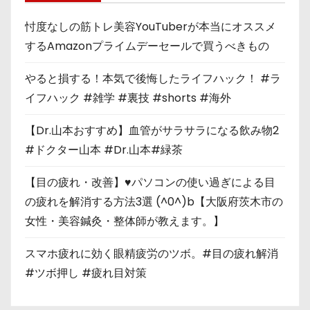
忖度なしの筋トレ美容YouTuberが本当にオススメ
するAmazonプライムデーセールで買うべきもの
やると損する！本気で後悔したライフハック！ #ラ
イフハック #雑学 #裏技 #shorts #海外
【Dr.山本おすすめ】血管がサラサラになる飲み物2
#ドクター山本 #Dr.山本#緑茶
【目の疲れ・改善】♥パソコンの使い過ぎによる目
の疲れを解消する方法3選 (^0^)b【大阪府茨木市の
女性・美容鍼灸・整体師が教えます。】
スマホ疲れに効く眼精疲労のツボ。#目の疲れ解消
#ツボ押し #疲れ目対策