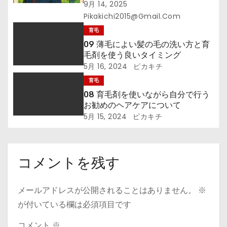
る！』─その一本が、あなたの未来
9月 14, 2025
を拓く
Pikakichi2015@gmail.com
育毛
09 薄毛によい髪の毛の洗い方と育
毛剤を使う良いタイミング
5月 16, 2024
ピカキチ
育毛
08 育毛剤を使いながら自分で行う
お勧めのヘアケアについて
5月 15, 2024
ピカキチ
コメントを残す
メールアドレスが公開されることはありません。
※
が付いている欄は必須項目です
コメント
※