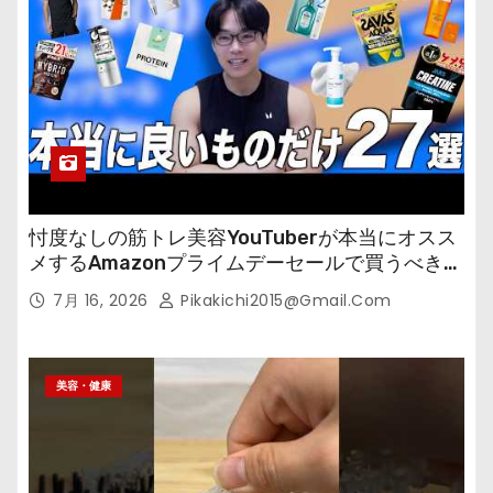
忖度なしの筋トレ美容YouTuberが本当にオスス
メするAmazonプライムデーセールで買うべきも
の
7月 16, 2026
Pikakichi2015@gmail.com
美容・健康