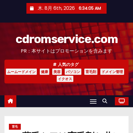
コ
木. 8月 6th, 2026
6:34:06 AM
ン
テ
ン
cdromservice.com
ツ
へ
PR：本サイトはプロモーションを含みます
ス
キ
人気のタグ
ッ
ムームードメイン
健康
美容
パソコン
育毛剤
ドメイン管理
プ
イクオス
育毛