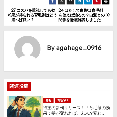
27 コスパを重視しても効
24 はたして白髪は育毛剤
投
果が得られる育毛剤はどう
を使えば治るの？白髪との
選べば良い？
関係を徹底解説しました
稿
ナ
ビ
By
agahage_0916
ゲ
ー
シ
関連投稿
ョ
ン
育毛
育毛Q&A
待望の新刊リリース！『育毛剤の効
果：髪が変われば、未来が変わ