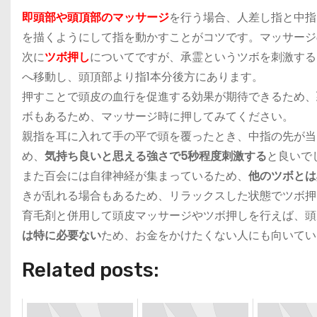
即頭部や頭頂部のマッサージ
を行う場合、人差し指と中指
を描くようにして指を動かすことがコツです。マッサージ
次に
ツボ押し
についてですが、承霊というツボを刺激する
へ移動し、頭頂部より指1本分後方にあります。
押すことで頭皮の血行を促進する効果が期待できるため、
ボもあるため、マッサージ時に押してみてください。
親指を耳に入れて手の平で頭を覆ったとき、中指の先が当
め、
気持ち良いと思える強さで5秒程度刺激する
と良いで
また百会には自律神経が集まっているため、
他のツボとは
きが乱れる場合もあるため、リラックスした状態でツボ押
育毛剤と併用して頭皮マッサージやツボ押しを行えば、頭
は特に必要ない
ため、お金をかけたくない人にも向いてい
Related posts: