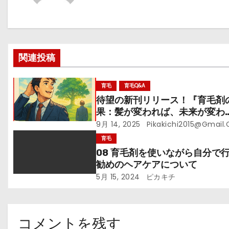
ゲ
ー
シ
関連投稿
ョ
ン
育毛
育毛Q&A
待望の新刊リリース！『育毛剤
果：髪が変われば、未来が変わ
る！』─その一本が、あなたの
9月 14, 2025
Pikakichi2015@gmail
を拓く
育毛
08 育毛剤を使いながら自分で
勧めのヘアケアについて
5月 15, 2024
ピカキチ
コメントを残す