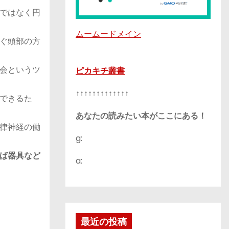
ではなく円
ムームードメイン
ぐ頭部の方
会というツ
ピカキチ叢書
↑↑↑↑↑↑↑↑↑↑↑↑↑
できるた
あなたの読みたい本がここにある！
律神経の働
g:
ば器具など
a:
最近の投稿