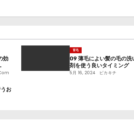
育毛
の効
09 薄毛によい髪の毛の
剤を使う良いタイミング
未来
.com
5月 16, 2024
ピカキチ
行うお