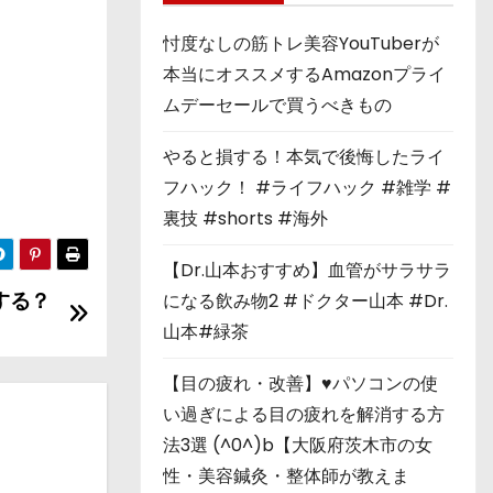
忖度なしの筋トレ美容YouTuberが
本当にオススメするAmazonプライ
ムデーセールで買うべきもの
やると損する！本気で後悔したライ
フハック！ #ライフハック #雑学 #
裏技 #shorts #海外
【Dr.山本おすすめ】血管がサラサラ
する？
になる飲み物2 #ドクター山本 #Dr.
山本#緑茶
【目の疲れ・改善】♥パソコンの使
い過ぎによる目の疲れを解消する方
法3選 (^0^)b【大阪府茨木市の女
性・美容鍼灸・整体師が教えま