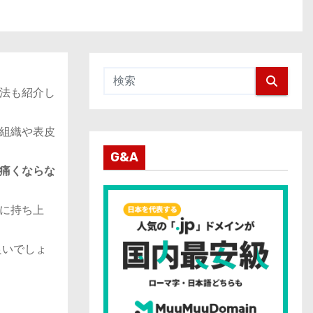
法も紹介し
組織や表皮
G&A
痛くならな
に持ち上
。
良いでしょ