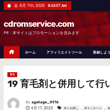
コ
金. 8月 7th, 2026
8:43:08 AM
ン
テ
cdromservice.com
ン
ツ
PR：本サイトはプロモーションを含みます
へ
ス
キ
ホーム
アフィリエイトツール
登録しよう
ッ
プ
育毛
19 育毛剤と併用して
By
agahage_0916
4月 17, 2023
,
,
#ツボ押し
#マッサージ