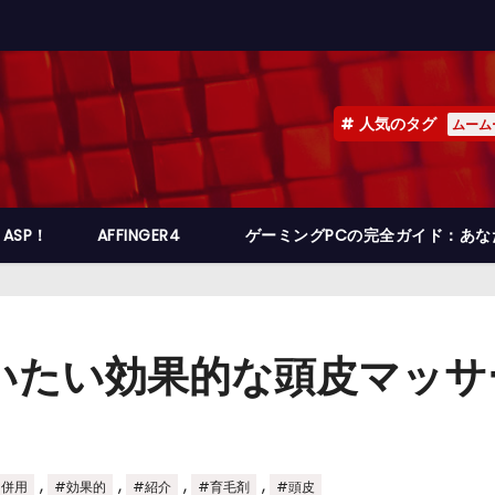
人気のタグ
ムーム
ASP！
AFFINGER4
ゲーミングPCの完全ガイド：あ
行いたい効果的な頭皮マッ
,
,
,
,
#併用
#効果的
#紹介
#育毛剤
#頭皮