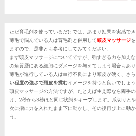
ただ
育毛剤
を使っているだけでは、あまり効果を実感でき
薄毛で悩んでいる人は育毛剤と併用して
頭皮マッサージ
を
ますので、是非とも参考にしてみてください。
まず頭皮マッサージについてですが、
強すぎる力を加えな
の角質層にある細胞にダメージを与えてしまう場合もあり
薄毛が進行している人は血行不良により頭皮が硬く、さら
い程度の強さで頭皮を揉む
イメージを持つと良いでしょう
頭皮マッサージの方法
ですが、たとえば生え際なら両手の
げ、2秒から3秒ほど同じ状態をキープします。爪切りと
次に指に力を入れたまま下に動かし、その後再び上に動か
う。