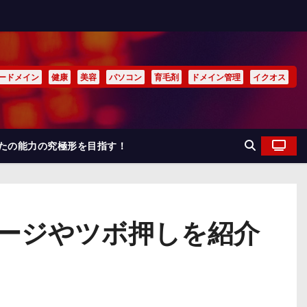
ードメイン
健康
美容
パソコン
育毛剤
ドメイン管理
イクオス
なたの能力の究極形を目指す！
サージやツボ押しを紹介