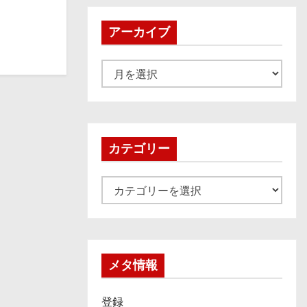
アーカイブ
ア
ー
カ
イ
ブ
カテゴリー
カ
テ
ゴ
リ
ー
メタ情報
登録