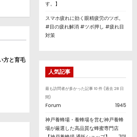
す。】
スマホ疲れに効く眼精疲労のツボ。
#目の疲れ解消 #ツボ押し #疲れ目
対策
洗い方と育毛
人気記事
最も訪問者が多かった記事 10 件 (過去 28 日
間)
Forum
1945
神戸養蜂場・養蜂場を営む神戸養蜂
場が厳選した高品質な蜂蜜専門店
【神戸養蜂場 通販ショップ】
701