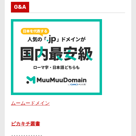
G&A
ムームードメイン
ピカキチ叢書