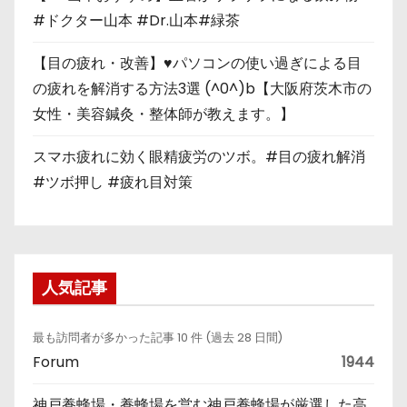
#ドクター山本 #Dr.山本#緑茶
【目の疲れ・改善】♥パソコンの使い過ぎによる目
の疲れを解消する方法3選 (^0^)b【大阪府茨木市の
女性・美容鍼灸・整体師が教えます。】
スマホ疲れに効く眼精疲労のツボ。#目の疲れ解消
#ツボ押し #疲れ目対策
人気記事
最も訪問者が多かった記事 10 件 (過去 28 日間)
Forum
1944
神戸養蜂場・養蜂場を営む神戸養蜂場が厳選した高