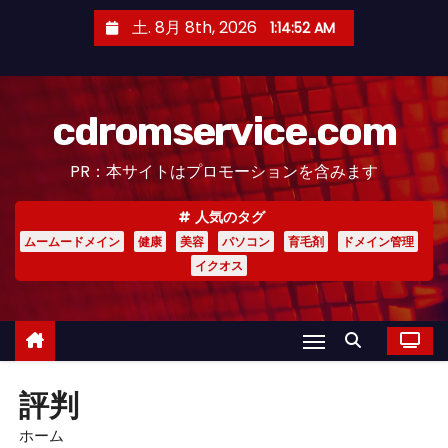
コ
土. 8月 8th, 2026
1:14:53 AM
ン
テ
ン
cdromservice.com
ツ
へ
PR：本サイトはプロモーションを含みます
ス
キ
人気のタグ
ッ
ムームードメイン
健康
美容
パソコン
育毛剤
ドメイン管理
プ
イクオス
評判
ホーム