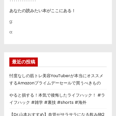
↑↑↑↑↑↑↑↑↑↑↑↑↑
あなたの読みたい本がここにある！
g:
a:
最近の投稿
忖度なしの筋トレ美容YouTuberが本当にオススメ
するAmazonプライムデーセールで買うべきもの
やると損する！本気で後悔したライフハック！ #ラ
イフハック #雑学 #裏技 #shorts #海外
【Dr.山本おすすめ】血管がサラサラになる飲み物2