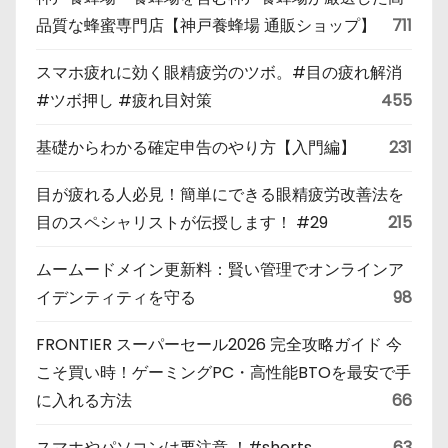
品質な蜂蜜専門店【神戸養蜂場 通販ショップ】
711
スマホ疲れに効く眼精疲労のツボ。#目の疲れ解消
#ツボ押し #疲れ目対策
455
基礎からわかる確定申告のやり方【入門編】
231
目が疲れる人必見！簡単にできる眼精疲労改善法を
目のスペシャリストが伝授します！ #29
215
ムームードメイン更新料：賢い管理でオンラインア
イデンティティを守る
98
FRONTIER スーパーセール2026 完全攻略ガイド 今
こそ買い時！ゲーミングPC・高性能BTOを最安で手
に入れる方法
66
スマホやパソコンは要注意 ！#shorts
63