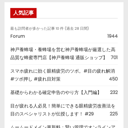
人気記事
最も訪問者が多かった記事 10 件 (過去 28 日間)
Forum
1944
神戸養蜂場・養蜂場を営む神戸養蜂場が厳選した高
品質な蜂蜜専門店【神戸養蜂場 通販ショップ】
701
スマホ疲れに効く眼精疲労のツボ。#目の疲れ解消
#ツボ押し #疲れ目対策
450
基礎からわかる確定申告のやり方【入門編】
232
目が疲れる人必見！簡単にできる眼精疲労改善法を
目のスペシャリストが伝授します！ #29
225
ムームードメイン更新料：賢い管理でオンラインア