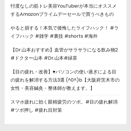
忖度なしの筋トレ美容YouTuberが本当にオススメ
するAmazonプライムデーセールで買うべきもの
やると損する！本気で後悔したライフハック！ #ラ
イフハック #雑学 #裏技 #shorts #海外
【Dr.山本おすすめ】血管がサラサラになる飲み物2
#ドクター山本 #Dr.山本#緑茶
【目の疲れ・改善】♥パソコンの使い過ぎによる目
の疲れを解消する方法3選 (^0^)b【大阪府茨木市の
女性・美容鍼灸・整体師が教えます。】
スマホ疲れに効く眼精疲労のツボ。#目の疲れ解消
#ツボ押し #疲れ目対策