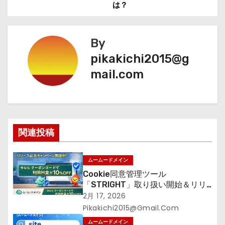
稿
は？
ナ
By
ビ
pikakichi2015@g
ゲ
mail.com
ー
シ
ョ
関連投稿
ン
ムームードメイン
Cookie同意管理ツール
「STRIGHT」取り扱い開始＆リリ
ース記念キャンペーン【ムームード
2月 17, 2026
メイン】
Pikakichi2015@gmail.com
ムームードメイン