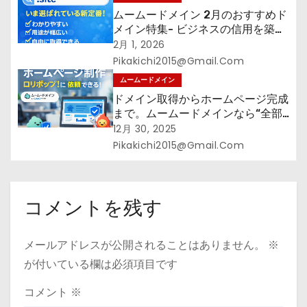
ムームードメイン 2月のおすすめド
メイン特集- ビジネスの信用を築く
――そのすべての起点となるのが独
2月 1, 2026
自ドメイン
Pikakichi2015@gmail.com
ムームードメイン
ドメイン取得からホームページ完成
まで。ムームードメインなら“全部
まとめて”安心スタート
12月 30, 2025
Pikakichi2015@gmail.com
コメントを残す
メールアドレスが公開されることはありません。
※
が付いている欄は必須項目です
コメント
※