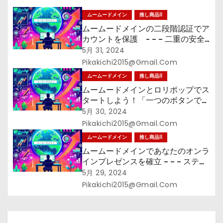
ン
ムームードメイン
推し商品II
ムームードメインの二段階認証でア
カウントを保護 - – – 二重の安全
を手に入れよう！
5月 31, 2024
Pikakichi2015@gmail.com
ムームードメイン
推し商品II
ムームードメインとロリポップでス
タートしよう！「一つのボタンで始
まる、あなたのウェブサイト」
5月 30, 2024
Pikakichi2015@gmail.com
ムームードメイン
推し商品II
ムームードメインであなたのオンラ
インプレゼンスを確立 – – – ステッ
プバイステップで簡単登録！
5月 29, 2024
Pikakichi2015@gmail.com