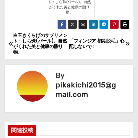
ト：しら珠(パール)。自然
がくれた美と健康の贈り
物。
白玉きくらげのサプリメン
投
ト：しら珠(パール)。自然
「フィンジア 初期脱毛」心
がくれた美と健康の贈り
配しないで！
稿
物。
ナ
By
ビ
pikakichi2015@g
ゲ
mail.com
ー
シ
ョ
関連投稿