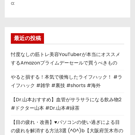
a:
最近の投稿
忖度なしの筋トレ美容YouTuberが本当にオススメ
するAmazonプライムデーセールで買うべきもの
やると損する！本気で後悔したライフハック！ #ラ
イフハック #雑学 #裏技 #shorts #海外
【Dr.山本おすすめ】血管がサラサラになる飲み物2
#ドクター山本 #Dr.山本#緑茶
【目の疲れ・改善】♥パソコンの使い過ぎによる目
の疲れを解消する方法3選 (^0^)b【大阪府茨木市の