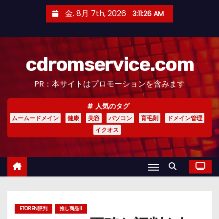
コ
金. 8月 7th, 2026
3:11:27 AM
ン
テ
ン
cdromservice.com
ツ
へ
PR：本サイトはプロモーションを含みます
ス
キ
人気のタグ
ッ
ムームードメイン
健康
美容
パソコン
育毛剤
ドメイン管理
プ
イクオス
ETOREN評判
推し商品II