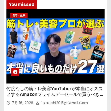
You missed
美容・健康
忖度なしの筋トレ美容YouTuberが本当にオスス
メするAmazonプライムデーセールで買うべきも
の
7月 16, 2026
Pikakichi2015@gmail.com