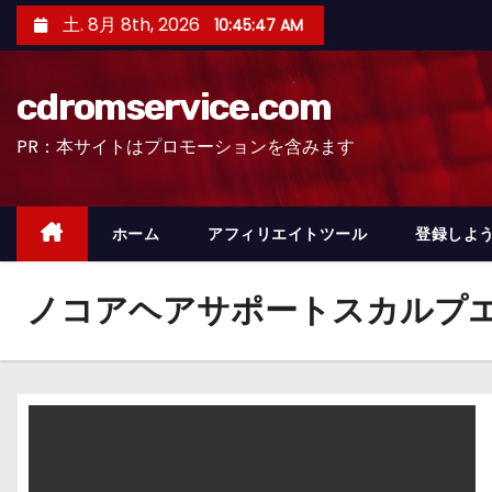
コ
土. 8月 8th, 2026
10:45:48 AM
ン
テ
cdromservice.com
ン
ツ
PR：本サイトはプロモーションを含みます
へ
ス
キ
ホーム
アフィリエイトツール
登録しよう
ッ
プ
ノコアヘアサポートスカルプ