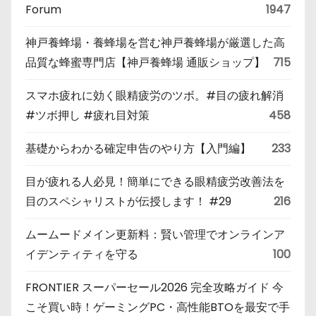
Forum
1947
神戸養蜂場・養蜂場を営む神戸養蜂場が厳選した高
品質な蜂蜜専門店【神戸養蜂場 通販ショップ】
715
スマホ疲れに効く眼精疲労のツボ。#目の疲れ解消
#ツボ押し #疲れ目対策
458
基礎からわかる確定申告のやり方【入門編】
233
目が疲れる人必見！簡単にできる眼精疲労改善法を
目のスペシャリストが伝授します！ #29
216
ムームードメイン更新料：賢い管理でオンラインア
イデンティティを守る
100
FRONTIER スーパーセール2026 完全攻略ガイド 今
こそ買い時！ゲーミングPC・高性能BTOを最安で手