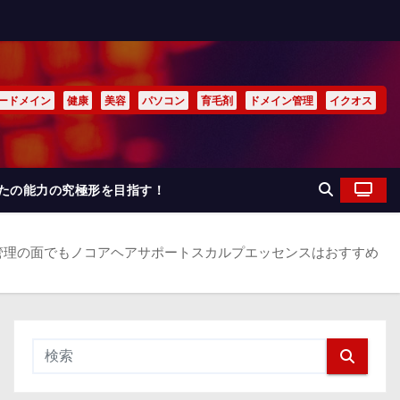
ードメイン
健康
美容
パソコン
育毛剤
ドメイン管理
イクオス
なたの能力の究極形を目指す！
管理の面でもノコアヘアサポートスカルプエッセンスはおすすめ