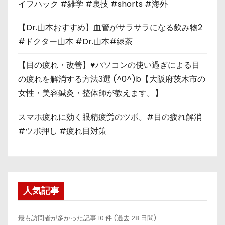
イフハック #雑学 #裏技 #shorts #海外
【Dr.山本おすすめ】血管がサラサラになる飲み物2
#ドクター山本 #Dr.山本#緑茶
【目の疲れ・改善】♥パソコンの使い過ぎによる目
の疲れを解消する方法3選 (^0^)b【大阪府茨木市の
女性・美容鍼灸・整体師が教えます。】
スマホ疲れに効く眼精疲労のツボ。#目の疲れ解消
#ツボ押し #疲れ目対策
人気記事
最も訪問者が多かった記事 10 件 (過去 28 日間)