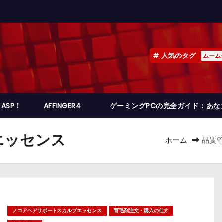
人気のタグ
ムーム
ASP！
AFFINGER4
ゲーミングPCの完全ガイド：あ
エッセンス
ホーム
品質
ノコアヘアサポートスカルプエッセンス
育毛剤注文・購入の仕方