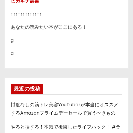
ピカキチ叢書
↑↑↑↑↑↑↑↑↑↑↑↑↑
あなたの読みたい本がここにある！
g:
a:
最近の投稿
忖度なしの筋トレ美容YouTuberが本当にオススメ
するAmazonプライムデーセールで買うべきもの
やると損する！本気で後悔したライフハック！ #ラ