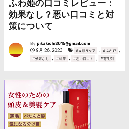
ふわ姫の口コミレビュー：
効果なし？悪い口コミと対
策について
By
pikakichi2015@gmail.com
9月 26, 2023
,
,
##頭皮ケア
#ふわ姫
,
,
,
#効果なし
#対策
#悪い口コミ
#育毛剤