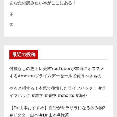
あなたの読みたい本がここにある！
g:
a:
最近の投稿
忖度なしの筋トレ美容YouTuberが本当にオススメ
するAmazonプライムデーセールで買うべきもの
やると損する！本気で後悔したライフハック！ #ラ
イフハック #雑学 #裏技 #shorts #海外
【Dr.山本おすすめ】血管がサラサラになる飲み物2
#ドクター山本 #Dr.山本#緑茶