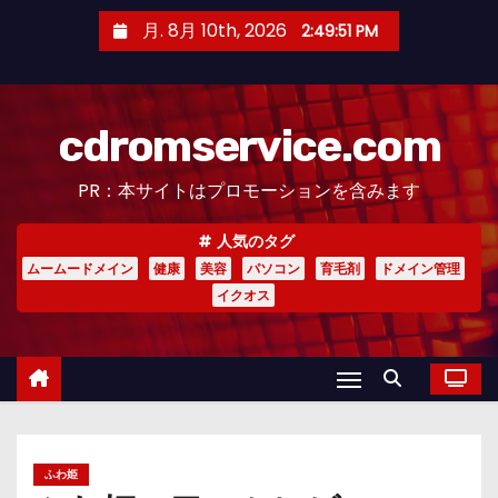
コ
月. 8月 10th, 2026
2:49:52 PM
ン
テ
ン
cdromservice.com
ツ
へ
PR：本サイトはプロモーションを含みます
ス
キ
人気のタグ
ッ
ムームードメイン
健康
美容
パソコン
育毛剤
ドメイン管理
プ
イクオス
ふわ姫