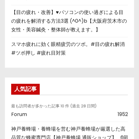
【目の疲れ・改善】♥パソコンの使い過ぎによる目
の疲れを解消する方法3選 (^0^)b【大阪府茨木市の
女性・美容鍼灸・整体師が教えます。】
スマホ疲れに効く眼精疲労のツボ。#目の疲れ解消
#ツボ押し #疲れ目対策
人気記事
最も訪問者が多かった記事 10 件 (過去 28 日間)
Forum
1952
神戸養蜂場・養蜂場を営む神戸養蜂場が厳選した高
品質な蜂蜜専門店【神戸養蜂場 通販ショップ】
691