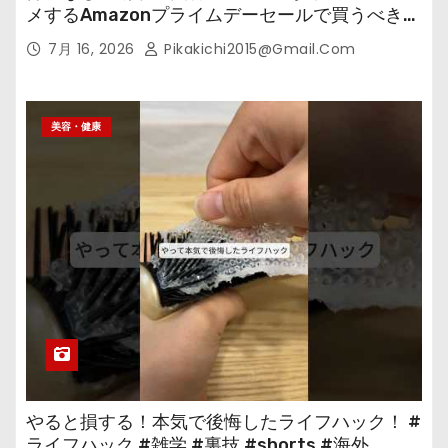
メするAmazonプライムデーセールで買うべきも
の
7月 16, 2026
Pikakichi2015@gmail.com
美容・健康
やると損する！本気で後悔したライフハック！ #
ライフハック #雑学 #裏技 #shorts #海外