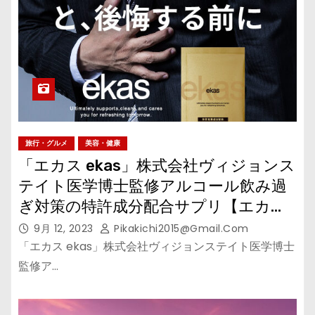
旅行・グルメ
美容・健康
「エカス ekas」株式会社ヴィジョンス
テイト医学博士監修アルコール飲み過
ぎ対策の特許成分配合サプリ【エカ
ス】
9月 12, 2023
Pikakichi2015@gmail.com
「エカス ekas」株式会社ヴィジョンステイト医学博士
監修ア…