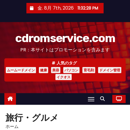
コ
金. 8月 7th, 2026
11:32:30 PM
ン
テ
ン
cdromservice.com
ツ
へ
PR：本サイトはプロモーションを含みます
ス
キ
人気のタグ
ッ
ムームードメイン
健康
美容
パソコン
育毛剤
ドメイン管理
プ
イクオス
旅行・グルメ
ホーム