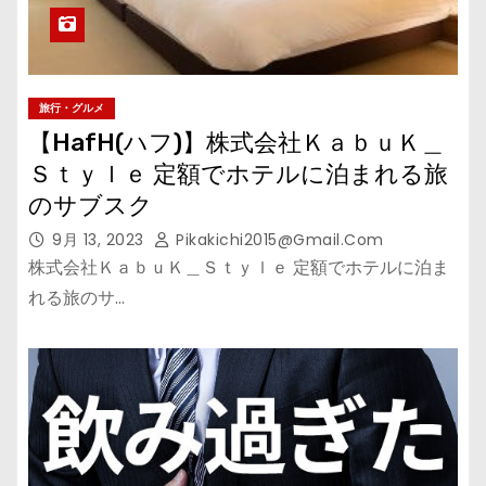
旅行・グルメ
【HafH(ハフ)】株式会社ＫａｂｕＫ＿
Ｓｔｙｌｅ 定額でホテルに泊まれる旅
のサブスク
9月 13, 2023
Pikakichi2015@gmail.com
株式会社ＫａｂｕＫ＿Ｓｔｙｌｅ 定額でホテルに泊ま
れる旅のサ…