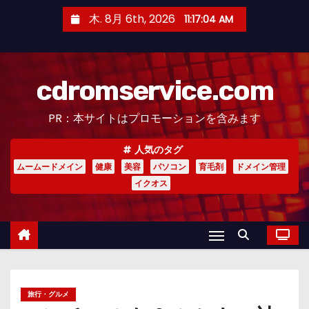
コ
木. 8月 6th, 2026
11:17:05 AM
ン
テ
ン
cdromservice.com
ツ
へ
PR：本サイトはプロモーションを含みます
ス
キ
人気のタグ
ッ
ムームードメイン
健康
美容
パソコン
育毛剤
ドメイン管理
プ
イクオス
旅行・グルメ