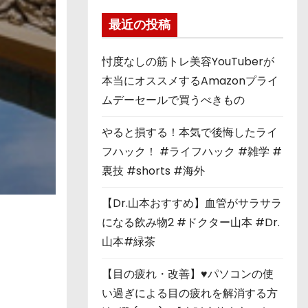
最近の投稿
忖度なしの筋トレ美容YouTuberが
本当にオススメするAmazonプライ
ムデーセールで買うべきもの
やると損する！本気で後悔したライ
フハック！ #ライフハック #雑学 #
裏技 #shorts #海外
【Dr.山本おすすめ】血管がサラサラ
になる飲み物2 #ドクター山本 #Dr.
山本#緑茶
【目の疲れ・改善】♥パソコンの使
い過ぎによる目の疲れを解消する方