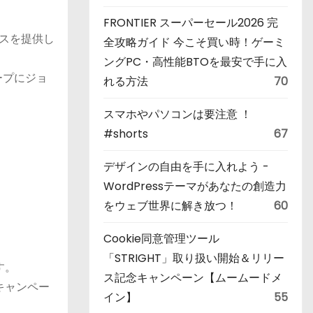
FRONTIER スーパーセール2026 完
ビスを提供し
全攻略ガイド 今こそ買い時！ゲーミ
ングPC・高性能BTOを最安で手に入
ープにジョ
れる方法
70
スマホやパソコンは要注意 ！
#shorts
67
デザインの自由を手に入れよう -
WordPressテーマがあなたの創造力
をウェブ世界に解き放つ！
60
Cookie同意管理ツール
「STRIGHT」取り扱い開始＆リリー
す。
ス記念キャンペーン【ムームードメ
キャンペー
イン】
55