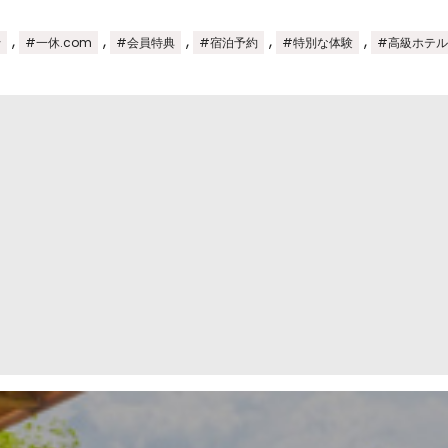
,
,
,
,
,
行
#一休.com
#会員特典
#宿泊予約
#特別な体験
#高級ホテル