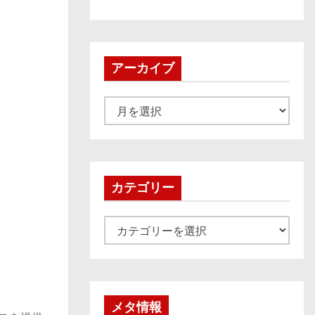
アーカイブ
ア
ー
カ
イ
ブ
カテゴリー
カ
テ
ゴ
リ
ー
メタ情報