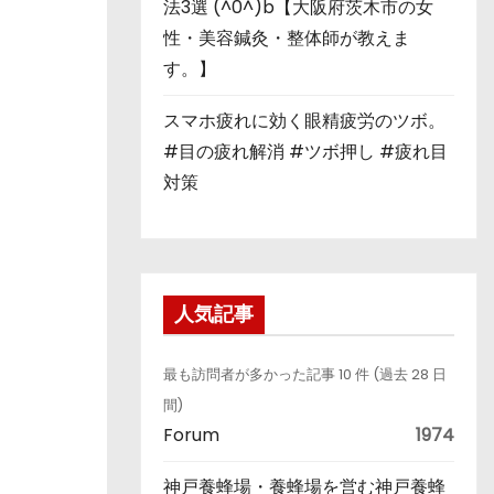
法3選 (^0^)b【大阪府茨木市の女
性・美容鍼灸・整体師が教えま
す。】
スマホ疲れに効く眼精疲労のツボ。
#目の疲れ解消 #ツボ押し #疲れ目
対策
人気記事
最も訪問者が多かった記事 10 件 (過去 28 日
間)
Forum
1974
神戸養蜂場・養蜂場を営む神戸養蜂