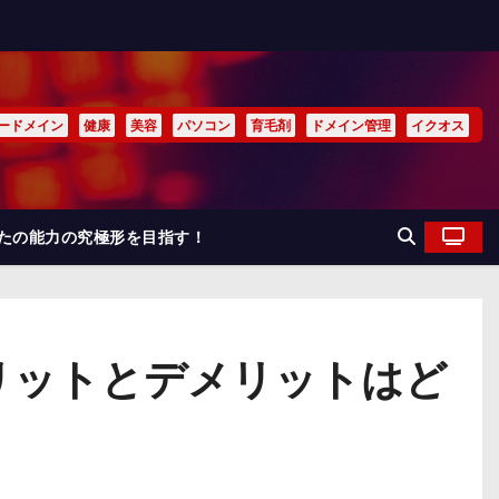
ードメイン
健康
美容
パソコン
育毛剤
ドメイン管理
イクオス
なたの能力の究極形を目指す！
メリットとデメリットはど