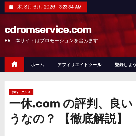
コ
木. 8月 6th, 2026
3:23:35 AM
ン
テ
cdromservice.com
ン
ツ
PR：本サイトはプロモーションを含みます
へ
ス
キ
ホーム
アフィリエイトツール
登録しよう
ッ
プ
旅行・グルメ
一休.com の評判、
うなの？ 【徹底解説】