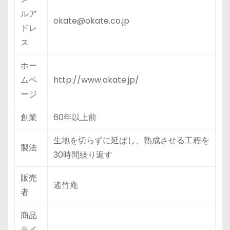
ルア
okate@okate.co.jp
ドレ
ス
ホー
ムペ
http://www.okate.jp/
ージ
創業
60年以上前
生地を切らずに延ばし、熟成させる工程を
製法
30時間繰り返す
販売
遙竹庵
者
商品
ライ