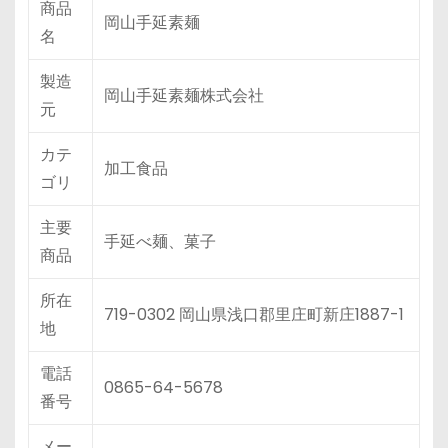
商品
岡山手延素麺
名
製造
岡山手延素麺株式会社
元
カテ
加工食品
ゴリ
主要
手延べ麺、菓子
商品
所在
719-0302 岡山県浅口郡里庄町新庄1887-1
地
電話
0865-64-5678
番号
メー