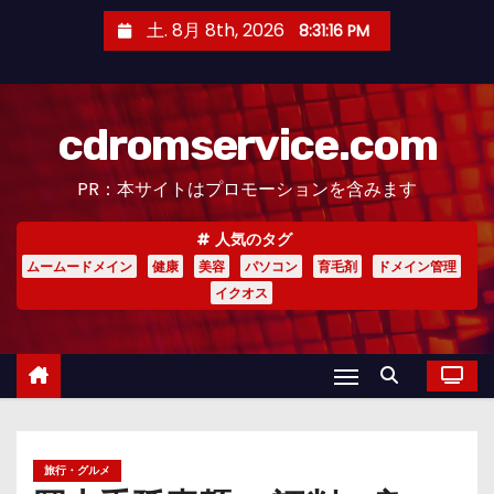
コ
土. 8月 8th, 2026
8:31:17 PM
ン
テ
ン
cdromservice.com
ツ
へ
PR：本サイトはプロモーションを含みます
ス
キ
人気のタグ
ッ
ムームードメイン
健康
美容
パソコン
育毛剤
ドメイン管理
プ
イクオス
旅行・グルメ