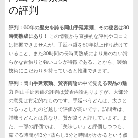
の評判
評判：60年の歴史を誇る岡山手延素麺、その秘密は30
時間熟成にあり！
この情報から直接的な評判や口コミ
は把握できませんが、手延べ麺を60年以上作り続けて
いること、また30時間の長時間熟成により角のない滑
らかな舌触りと強いコシが特徴であることから、製麺
技術にこだわりを持っていると推測できます。
評判：岡山手延素麺、賛否両論の中で見える製品の魅
力
岡山手延素麺の評判は賛否両論ありますが、大部分
の意見は肯定的なものです。手延べうどんは、太さと
つるっとしたのど越しで評価が高いです。訪問者は、
讃岐うどんとは異なり、質が違うと評しています。ま
た、一部の評価では、「美味しい」と評価しつつも、
茹でる時間が13分+蒸らし5分と時間がかかるという点