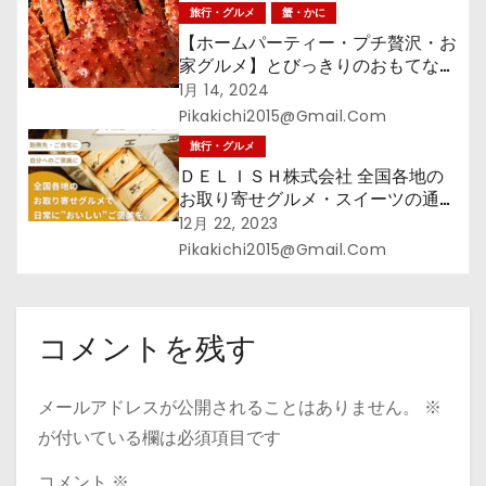
旅行・グルメ
蟹・かに
【ホームパーティー・プチ贅沢・お
家グルメ】とびっきりのおもてなし
をしたい方へ
1月 14, 2024
Pikakichi2015@gmail.com
旅行・グルメ
ＤＥＬＩＳＨ株式会社 全国各地の
お取り寄せグルメ・スイーツの通販
サイト【DELISH MALL】
12月 22, 2023
Pikakichi2015@gmail.com
コメントを残す
メールアドレスが公開されることはありません。
※
が付いている欄は必須項目です
コメント
※