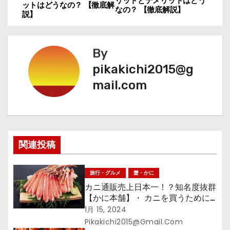
稿
リットとデメリットはどう
ットはどうなの？ 【徹底解
なの？ 【徹底解説】
説】
ナ
ビ
By
ゲ
pikakichi2015@g
mail.com
ー
シ
ョ
関連投稿
ン
旅行・グルメ
蟹・かに
カニ通販売上日本一！？知名度抜群
【かに本舗】・ カニを買うために
必要なこと
1月 15, 2024
Pikakichi2015@gmail.com