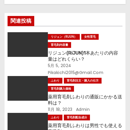
ー
シ
関連投稿
ョ
ン
リジュン（RIJUN）
女性育毛
育毛剤内容量
リジュン(RiJUN)1本あたりの内容
量はどれくらい？
5月 5, 2024
Pikakichi2015@gmail.com
ふわり
育毛剤注文・購入の仕方
育毛剤購入価格
薬用育毛剤ふわりの通販にかかる送
料は？
11月 18, 2023
Admin
ふわり
育毛剤配合成分
薬用育毛剤ふわりは男性でも使える