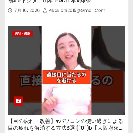
物2 #ドクター山本 #Dr.山本#緑茶
7月 16, 2026
Pikakichi2015@gmail.com
美容・健康
【目の疲れ・改善】♥パソコンの使い過ぎによる
目の疲れを解消する方法3選 (^0^)b【大阪府茨木