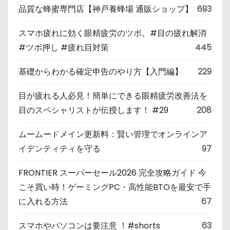
品質な蜂蜜専門店【神戸養蜂場 通販ショップ】
693
スマホ疲れに効く眼精疲労のツボ。#目の疲れ解消
#ツボ押し #疲れ目対策
445
基礎からわかる確定申告のやり方【入門編】
229
目が疲れる人必見！簡単にできる眼精疲労改善法を
目のスペシャリストが伝授します！ #29
208
ムームードメイン更新料：賢い管理でオンラインア
イデンティティを守る
97
FRONTIER スーパーセール2026 完全攻略ガイド 今
こそ買い時！ゲーミングPC・高性能BTOを最安で手
に入れる方法
67
スマホやパソコンは要注意 ！#shorts
63