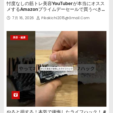
忖度なしの筋トレ美容YouTuberが本当にオスス
メするAmazonプライムデーセールで買うべきも
の
7月 16, 2026
Pikakichi2015@gmail.com
美容・健康
やると損する！本気で後悔したライフハック！ #