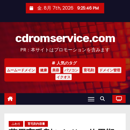
コ
金. 8月 7th, 2026
9:25:47 PM
ン
テ
ン
cdromservice.com
ツ
へ
PR：本サイトはプロモーションを含みます
ス
キ
人気のタグ
ッ
ムームードメイン
健康
美容
パソコン
育毛剤
ドメイン管理
プ
イクオス
ふわり
育毛剤内容量