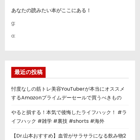
あなたの読みたい本がここにある！
g:
a:
最近の投稿
忖度なしの筋トレ美容YouTuberが本当にオススメ
するAmazonプライムデーセールで買うべきもの
やると損する！本気で後悔したライフハック！ #ラ
イフハック #雑学 #裏技 #shorts #海外
【Dr.山本おすすめ】血管がサラサラになる飲み物2