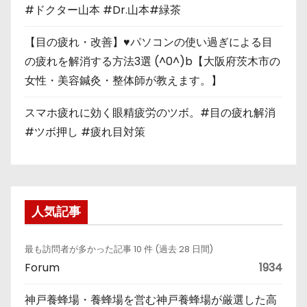
#ドクター山本 #Dr.山本#緑茶
【目の疲れ・改善】♥パソコンの使い過ぎによる目
の疲れを解消する方法3選 (^0^)b【大阪府茨木市の
女性・美容鍼灸・整体師が教えます。】
スマホ疲れに効く眼精疲労のツボ。#目の疲れ解消
#ツボ押し #疲れ目対策
人気記事
最も訪問者が多かった記事 10 件 (過去 28 日間)
Forum
1934
神戸養蜂場・養蜂場を営む神戸養蜂場が厳選した高