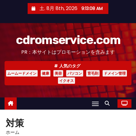
コ
土. 8月 8th, 2026
9:13:09 AM
ン
テ
ン
cdromservice.com
ツ
へ
PR：本サイトはプロモーションを含みます
ス
キ
人気のタグ
ッ
ムームードメイン
健康
美容
パソコン
育毛剤
ドメイン管理
プ
イクオス
対策
ホーム