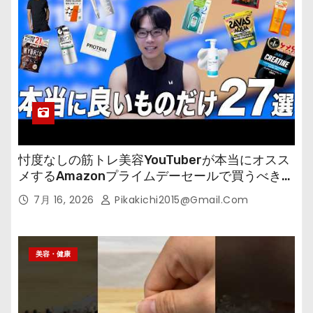
忖度なしの筋トレ美容YouTuberが本当にオスス
メするAmazonプライムデーセールで買うべきも
の
7月 16, 2026
Pikakichi2015@gmail.com
美容・健康