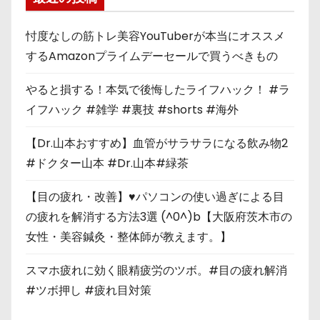
忖度なしの筋トレ美容YouTuberが本当にオススメ
するAmazonプライムデーセールで買うべきもの
やると損する！本気で後悔したライフハック！ #ラ
イフハック #雑学 #裏技 #shorts #海外
【Dr.山本おすすめ】血管がサラサラになる飲み物2
#ドクター山本 #Dr.山本#緑茶
【目の疲れ・改善】♥パソコンの使い過ぎによる目
の疲れを解消する方法3選 (^0^)b【大阪府茨木市の
女性・美容鍼灸・整体師が教えます。】
スマホ疲れに効く眼精疲労のツボ。#目の疲れ解消
#ツボ押し #疲れ目対策