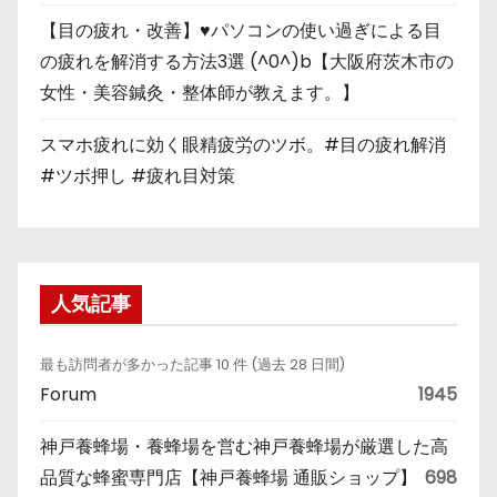
【目の疲れ・改善】♥パソコンの使い過ぎによる目
の疲れを解消する方法3選 (^0^)b【大阪府茨木市の
女性・美容鍼灸・整体師が教えます。】
スマホ疲れに効く眼精疲労のツボ。#目の疲れ解消
#ツボ押し #疲れ目対策
人気記事
最も訪問者が多かった記事 10 件 (過去 28 日間)
Forum
1945
神戸養蜂場・養蜂場を営む神戸養蜂場が厳選した高
品質な蜂蜜専門店【神戸養蜂場 通販ショップ】
698