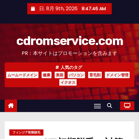
コ
日. 8月 9th, 2026
8:47:47 AM
ン
テ
ン
cdromservice.com
ツ
へ
PR：本サイトはプロモーションを含みます
ス
キ
人気のタグ
ッ
ムームードメイン
健康
美容
パソコン
育毛剤
ドメイン管理
プ
イクオス
フィンジア初期脱毛