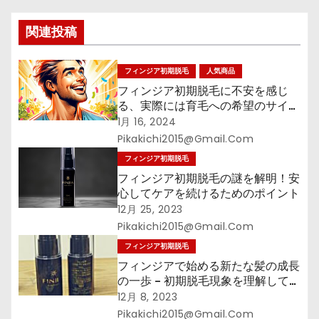
シ
関連投稿
ョ
フィンジア初期脱毛
人気商品
ン
フィンジア初期脱毛に不安を感じ
る、実際には育毛への希望のサイ
ン!?
1月 16, 2024
Pikakichi2015@gmail.com
フィンジア初期脱毛
フィンジア初期脱毛の謎を解明！安
心してケアを続けるためのポイント
12月 25, 2023
Pikakichi2015@gmail.com
フィンジア初期脱毛
フィンジアで始める新たな髪の成長
の一歩 – 初期脱毛現象を理解して、
髪の健康への旅立ちをサポート！
12月 8, 2023
Pikakichi2015@gmail.com