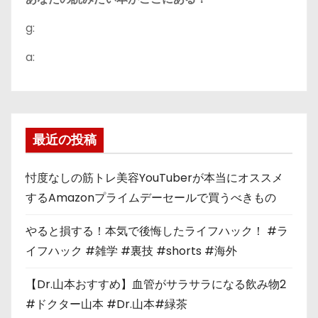
g:
a:
最近の投稿
忖度なしの筋トレ美容YouTuberが本当にオススメ
するAmazonプライムデーセールで買うべきもの
やると損する！本気で後悔したライフハック！ #ラ
イフハック #雑学 #裏技 #shorts #海外
【Dr.山本おすすめ】血管がサラサラになる飲み物2
#ドクター山本 #Dr.山本#緑茶